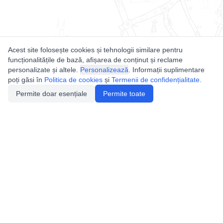
Acest site folosește cookies și tehnologii similare pentru
funcționalitățile de bază, afișarea de conținut și reclame
personalizate și altele.
Personalizează
. Informații suplimentare
poți găsi în
Politica de cookies
și
Termenii de confidențialitate
.
Permite doar esențiale
Permite toate
Utile
Legislatie
Autorizație de acces
Definiții și Explicații