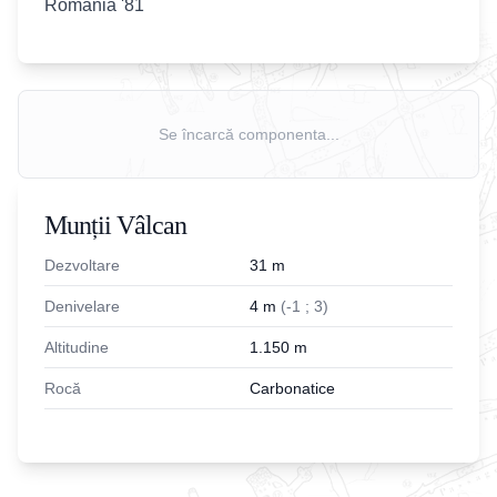
România '81
Se încarcă componenta...
Munții Vâlcan
Dezvoltare
31
m
Denivelare
4
m
(
-
1
;
3
)
Altitudine
1.150
m
Rocă
Carbonatice