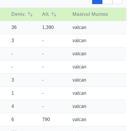
Deniv.
Alt.
Masivul Muntos
36
1,390
valcan
3
-
valcan
-
-
valcan
-
-
valcan
3
-
valcan
1
-
valcan
4
-
valcan
6
790
valcan