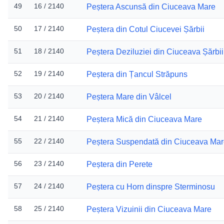
49
16 / 2140
Peștera Ascunsă din Ciuceava Mare
50
17 / 2140
Peștera din Cotul Ciucevei Șărbii
51
18 / 2140
Peștera Deziluziei din Ciuceava Șărbii
52
19 / 2140
Peștera din Țancul Străpuns
53
20 / 2140
Peștera Mare din Vâlcel
54
21 / 2140
Peștera Mică din Ciuceava Mare
55
22 / 2140
Peștera Suspendată din Ciuceava Ma
56
23 / 2140
Peștera din Perete
57
24 / 2140
Peștera cu Horn dinspre Sterminosu
58
25 / 2140
Peștera Vizuinii din Ciuceava Mare