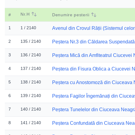
Nr.H
#
Denumire pesterii
1
1 / 2140
Avenul din Crovul Rății (Sistemul celor
2
135 / 2140
Peștera Nr.3 din Căldarea Suspendată
3
136 / 2140
Peștera Mică din Amfiteatrul Ciucevei
4
137 / 2140
Peștera din Fisura Oblica a Ciucevei 
5
138 / 2140
Peștera cu Anostomoză din Ciuceava
6
139 / 2140
Peștera Fagilor Îngemănați din Ciuce
7
140 / 2140
Peștera Tunelelor din Ciuceava Neagr
8
141 / 2140
Peștera Confundată din Ciuceava Nea