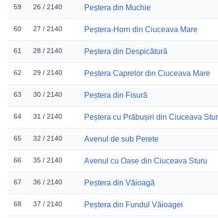
59
26 / 2140
Peștera din Muchie
60
27 / 2140
Peștera-Horn din Ciuceava Mare
61
28 / 2140
Peștera din Despicătură
62
29 / 2140
Peștera Caprelor din Ciuceava Mare
63
30 / 2140
Peștera din Fisură
64
31 / 2140
Peștera cu Prăbușiri din Ciuceava Stu
65
32 / 2140
Avenul de sub Perete
66
35 / 2140
Avenul cu Oase din Ciuceava Sturu
67
36 / 2140
Peștera din Văioagă
68
37 / 2140
Peștera din Fundul Văioagei