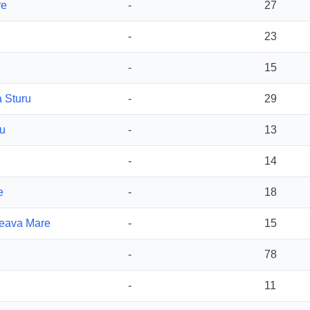
re
-
27
-
23
-
15
a Sturu
-
29
ru
-
13
-
14
e
-
18
ceava Mare
-
15
-
78
-
11