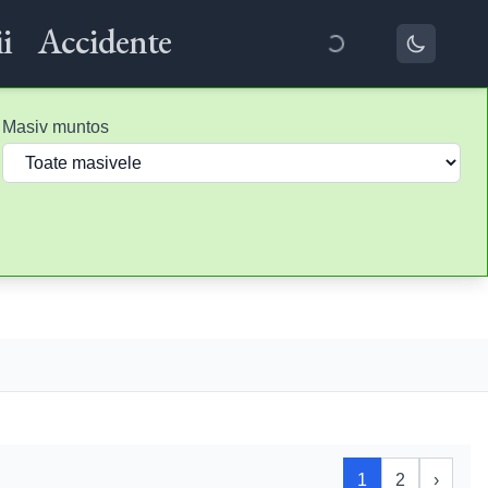
i
Accidente
Masiv muntos
1
2
›