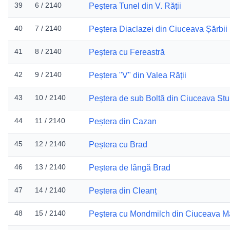
39
6 / 2140
Peștera Tunel din V. Rății
40
7 / 2140
Peștera Diaclazei din Ciuceava Șărbii
41
8 / 2140
Peștera cu Fereastră
42
9 / 2140
Peștera "V" din Valea Rății
43
10 / 2140
Peștera de sub Boltă din Ciuceava Stu
44
11 / 2140
Peștera din Cazan
45
12 / 2140
Peștera cu Brad
46
13 / 2140
Peștera de lângă Brad
47
14 / 2140
Peștera din Cleanț
48
15 / 2140
Peștera cu Mondmilch din Ciuceava M