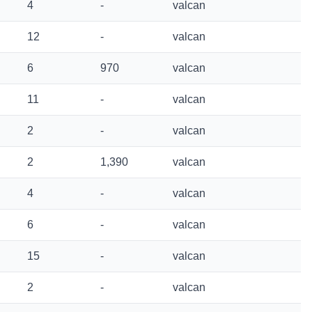
4
-
valcan
12
-
valcan
6
970
valcan
11
-
valcan
2
-
valcan
2
1,390
valcan
4
-
valcan
6
-
valcan
15
-
valcan
2
-
valcan