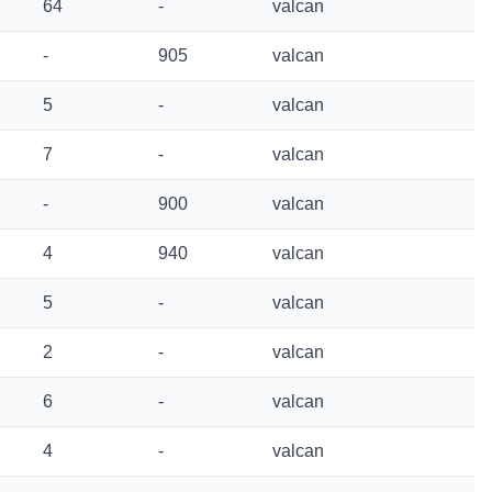
64
-
valcan
-
905
valcan
5
-
valcan
7
-
valcan
-
900
valcan
4
940
valcan
5
-
valcan
2
-
valcan
6
-
valcan
4
-
valcan