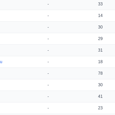
-
33
-
14
-
30
-
29
-
31
ru
-
18
-
78
-
30
-
41
-
23