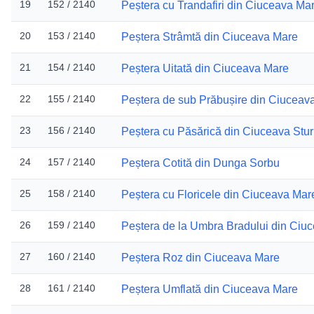
19
152 / 2140
Peștera cu Trandafiri din Ciuceava Ma
20
153 / 2140
Peștera Strâmtă din Ciuceava Mare
21
154 / 2140
Peștera Uitată din Ciuceava Mare
22
155 / 2140
Peștera de sub Prăbușire din Ciuceav
23
156 / 2140
Peștera cu Păsărică din Ciuceava Stu
24
157 / 2140
Peștera Cotită din Dunga Sorbu
25
158 / 2140
Peștera cu Floricele din Ciuceava Mar
26
159 / 2140
Peștera de la Umbra Bradului din Ciu
27
160 / 2140
Peștera Roz din Ciuceava Mare
28
161 / 2140
Peștera Umflată din Ciuceava Mare