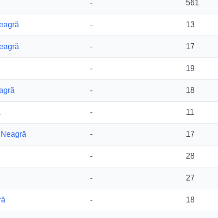
-
561
Neagră
-
13
Neagră
-
17
-
19
agră
-
18
ă
-
11
a Neagră
-
17
-
28
-
27
ră
-
18