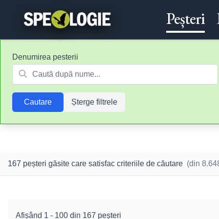
Peșteri
Denumirea pesterii
Cautare
Șterge filtrele
167 peșteri găsite care satisfac criteriile de căutare
(din
8.64
Afișând
1
-
100
din
167
peșteri