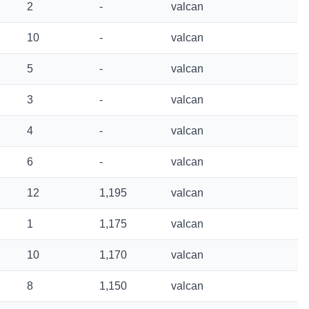
2
-
valcan
10
-
valcan
5
-
valcan
3
-
valcan
4
-
valcan
6
-
valcan
12
1,195
valcan
1
1,175
valcan
10
1,170
valcan
8
1,150
valcan