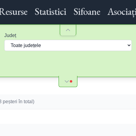
Resurse
Statistici
Sifoane
Asociați
Județ
8
peșteri în total)