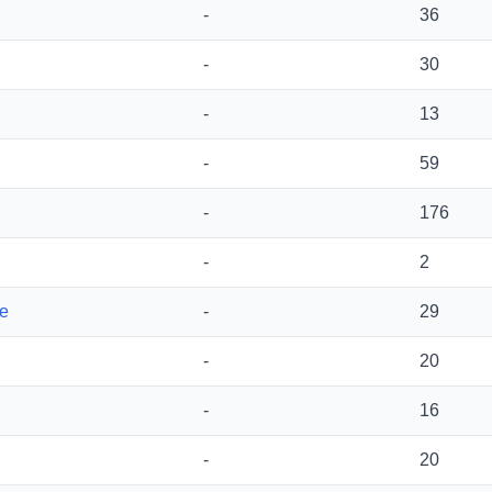
-
36
-
30
-
13
-
59
-
176
-
2
re
-
29
-
20
-
16
-
20