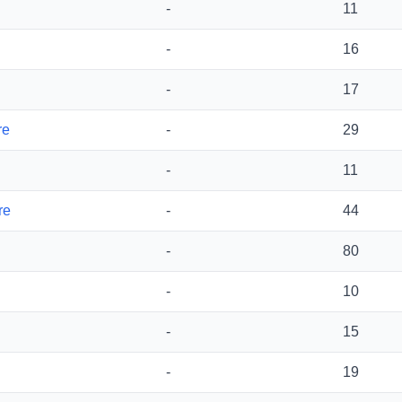
-
11
-
16
-
17
re
-
29
-
11
re
-
44
-
80
-
10
-
15
-
19