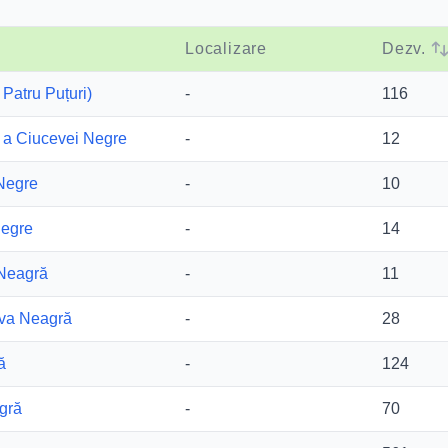
Localizare
Dezv.
 Patru Puțuri)
-
116
 a Ciucevei Negre
-
12
 Negre
-
10
Negre
-
14
 Neagră
-
11
ava Neagră
-
28
ă
-
124
gră
-
70