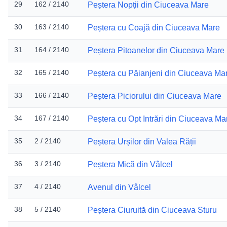
29
162 / 2140
Peștera Nopții din Ciuceava Mare
30
163 / 2140
Peștera cu Coajă din Ciuceava Mare
31
164 / 2140
Peștera Pitoanelor din Ciuceava Mare
32
165 / 2140
Peștera cu Păianjeni din Ciuceava Ma
33
166 / 2140
Peștera Piciorului din Ciuceava Mare
34
167 / 2140
Peștera cu Opt Intrări din Ciuceava Ma
35
2 / 2140
Peștera Urșilor din Valea Rății
36
3 / 2140
Peștera Mică din Vâlcel
37
4 / 2140
Avenul din Vâlcel
38
5 / 2140
Peștera Ciuruită din Ciuceava Sturu