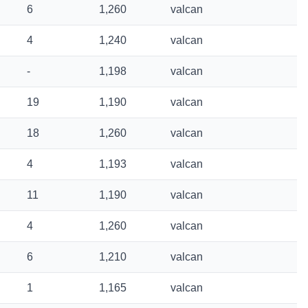
6
1,260
valcan
4
1,240
valcan
-
1,198
valcan
19
1,190
valcan
18
1,260
valcan
4
1,193
valcan
11
1,190
valcan
4
1,260
valcan
6
1,210
valcan
1
1,165
valcan