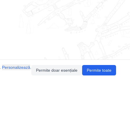
.
Personalizează
.
Permite doar esențiale
Permite toate
Pentru întrebări sau sugestii, contactează-ne
prin email (
contact@speologie.org
) sau intră
pe
slack
.