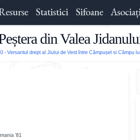
Resurse
Statistici
Sifoane
Asociați
Peștera din Valea Jidanulu
0 - Versantul drept al Jiului de Vest între Câmpușel si Câmpu l
omania '81