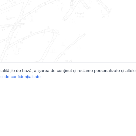
nalitățile de bază, afișarea de conținut și reclame personalizate și altele
i de confidențialitate
.
e
Comunitatea
Peşterilor din România
Lista Utilizatorilor