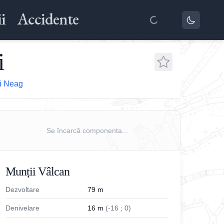
i
Accidente
i
ui Neag
Se încarcă componenta...
Munții Vâlcan
Dezvoltare
79
m
Denivelare
16
m
(
-
16
;
0
)