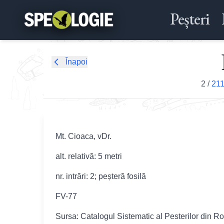
Peșteri
Înapoi
2
/
211
Mt. Cioaca, vDr.
alt. relativă: 5 metri
nr. intrări: 2; peșteră fosilă
FV-77
Sursa: Catalogul Sistematic al Pesterilor din R