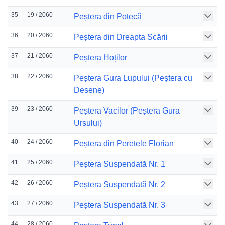
35
19 / 2060
Peștera din Potecă
36
20 / 2060
Peștera din Dreapta Scării
37
21 / 2060
Peștera Hoților
38
22 / 2060
Peștera Gura Lupului (Peștera cu
Desene)
39
23 / 2060
Peștera Vacilor (Peștera Gura
Ursului)
40
24 / 2060
Peștera din Peretele Florian
41
25 / 2060
Peștera Suspendată Nr. 1
42
26 / 2060
Peștera Suspendată Nr. 2
43
27 / 2060
Peștera Suspendată Nr. 3
44
28 / 2060