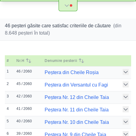
46 peșteri găsite care satisfac criteriile de căutare
(din
8.648
peșteri în total)
#
Nr.H
Denumire pesterii
1
46 / 2060
Peștera din Cheile Roșia
2
45 / 2060
Peștera din Versantul cu Fagi
3
42 / 2060
Peștera Nr. 12 din Cheile Taia
4
41 / 2060
Peștera Nr. 11 din Cheile Taia
5
40 / 2060
Peștera Nr. 10 din Cheile Taia
6
39 / 2060
Peștera Nr. 9 din Cheile Taia