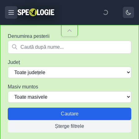
Denumirea pesterii
Județ
Masiv muntos
Cautare
Șterge filtrele