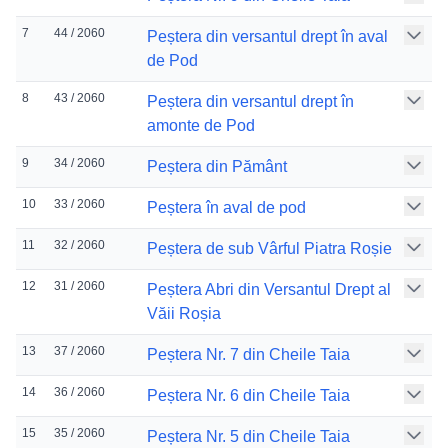
7
44 / 2060
Peștera din versantul drept în aval
de Pod
8
43 / 2060
Peștera din versantul drept în
amonte de Pod
9
34 / 2060
Peștera din Pământ
10
33 / 2060
Peștera în aval de pod
11
32 / 2060
Peștera de sub Vârful Piatra Roșie
12
31 / 2060
Peștera Abri din Versantul Drept al
Văii Roșia
13
37 / 2060
Peștera Nr. 7 din Cheile Taia
14
36 / 2060
Peștera Nr. 6 din Cheile Taia
15
35 / 2060
Peștera Nr. 5 din Cheile Taia