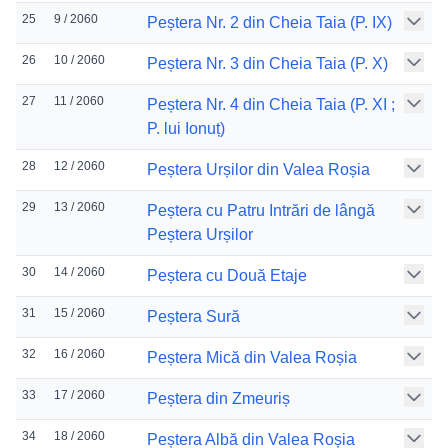
25
9 / 2060
Peștera Nr. 2 din Cheia Taia (P. IX)
26
10 / 2060
Peștera Nr. 3 din Cheia Taia (P. X)
27
11 / 2060
Peștera Nr. 4 din Cheia Taia (P. XI ;
P. lui Ionuț)
28
12 / 2060
Peștera Urșilor din Valea Roșia
29
13 / 2060
Peștera cu Patru Intrări de lângă
Peștera Urșilor
30
14 / 2060
Peștera cu Două Etaje
31
15 / 2060
Peștera Sură
32
16 / 2060
Peștera Mică din Valea Roșia
33
17 / 2060
Peștera din Zmeuriș
34
18 / 2060
Peștera Albă din Valea Roșia