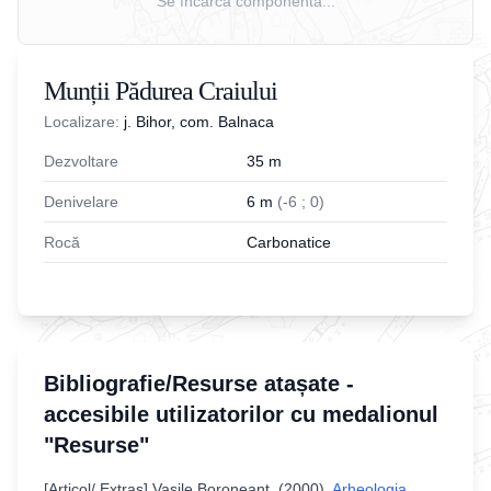
Se încarcă componenta...
Munții Pădurea Craiului
Localizare:
j. Bihor, com. Balnaca
Dezvoltare
35
m
Denivelare
6
m
(
-
6
;
0
)
Rocă
Carbonatice
Bibliografie/Resurse atașate -
accesibile utilizatorilor cu medalionul
"Resurse"
[
Articol/ Extras
]
Vasile Boroneant
. (
2000
).
Arheologia