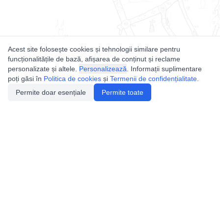
Acest site folosește cookies și tehnologii similare pentru
funcționalitățile de bază, afișarea de conținut și reclame
personalizate și altele.
Personalizează
. Informații suplimentare
poți găsi în
Politica de cookies
și
Termenii de confidențialitate
.
Permite doar esențiale
Permite toate
Utile
Legislatie
Autorizație de acces
Definiții și Explicații