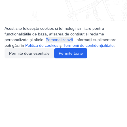
Acest site folosește cookies și tehnologii similare pentru
funcționalitățile de bază, afișarea de conținut și reclame
personalizate și altele.
Personalizează
. Informații suplimentare
poți găsi în
Politica de cookies
și
Termenii de confidențialitate
.
Permite doar esențiale
Permite toate
Utile
Legislatie
Autorizație de acces
Definiții și Explicații