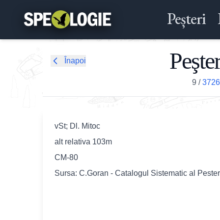
Peșteri
Peşte
Înapoi
9
/
3726 
vSt; Dl. Mitoc
alt relativa 103m
CM-80
Sursa: C.Goran - Catalogul Sistematic al Peste