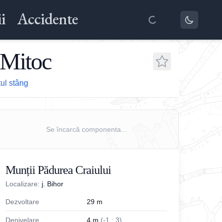
i
Accidente
 Mitoc
tul stâng
Se încarcă componenta...
Munții Pădurea Craiului
Localizare:
j. Bihor
Dezvoltare
29
m
Denivelare
4
m
(
-
1
;
3
)