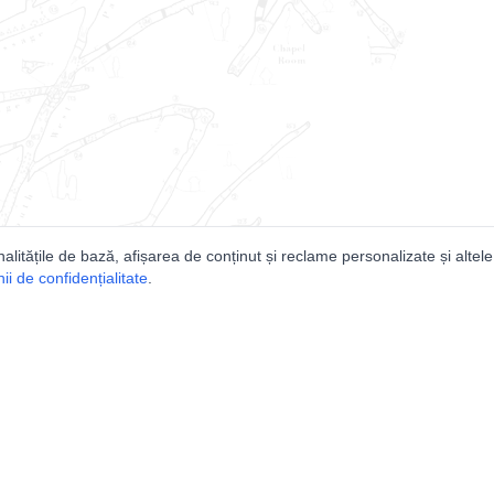
nalitățile de bază, afișarea de conținut și reclame personalizate și altele
i de confidențialitate
.
e
Comunitatea
Peşterilor din România
Lista Utilizatorilor