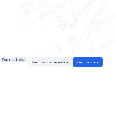
.
Personalizează
.
Permite doar esențiale
Permite toate
Pentru întrebări sau sugestii, contactează-ne
prin email (
contact@speologie.org
) sau intră
pe
slack
.