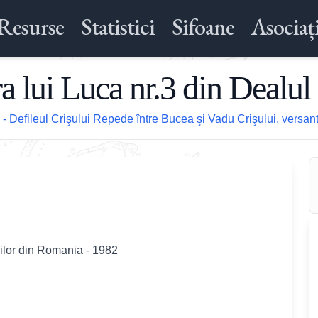
Resurse
Statistici
Sifoane
Asociați
ra lui Luca nr.3 din Dealul
- Defileul Crişului Repede între Bucea şi Vadu Crişului, versan
rilor din Romania - 1982