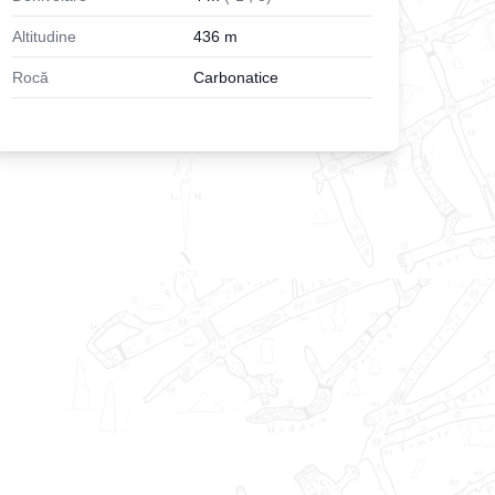
Altitudine
436
m
Rocă
Carbonatice