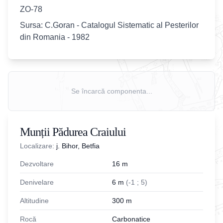
ZO-78
Sursa: C.Goran - Catalogul Sistematic al Pesterilor
din Romania - 1982
Se încarcă componenta...
Munții Pădurea Craiului
Localizare:
j. Bihor, Betfia
Dezvoltare
16
m
Denivelare
6
m
(
-
1
;
5
)
Altitudine
300
m
Rocă
Carbonatice