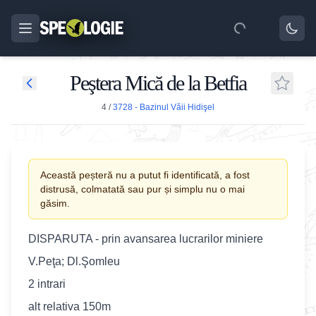
Peştera Mică de la Betfia
4
/
3728 - Bazinul Văii Hidişel
Această peșteră nu a putut fi identificată, a fost
distrusă, colmatată sau pur și simplu nu o mai
găsim.
DISPARUTA - prin avansarea lucrarilor miniere
V.Peţa; Dl.Şomleu
2 intrari
alt relativa 150m