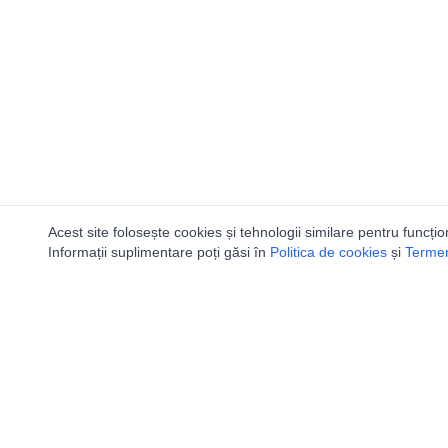
Acest site folosește cookies și tehnologii similare pentru funcțio
Informații suplimentare poți găsi în
Politica de cookies
și
Termeni
Utile
Speologi
Legislatie
Distributia 