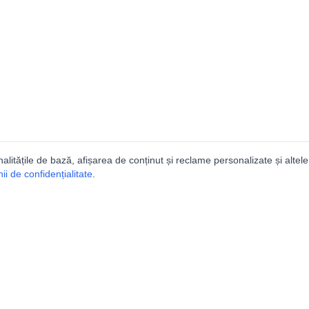
nalitățile de bază, afișarea de conținut și reclame personalizate și altele
i de confidențialitate
.
e
Comunitatea
Peşterilor din România
Lista Utilizatorilor