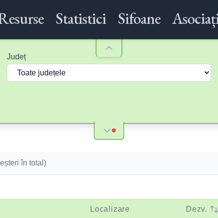
Resurse
Statistici
Sifoane
Asociați
Județ
șteri în total)
Localizare
Dezv.