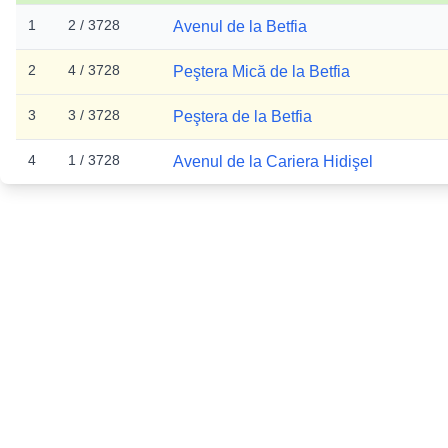
1
2 / 3728
Avenul de la Betfia
2
4 / 3728
Peştera Mică de la Betfia
3
3 / 3728
Peştera de la Betfia
4
1 / 3728
Avenul de la Cariera Hidişel