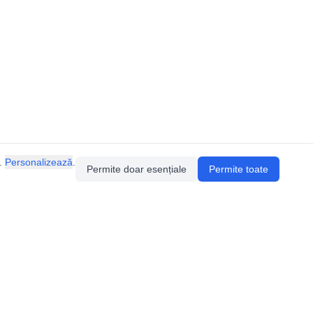
.
Personalizează
.
Permite doar esențiale
Permite toate
Pentru întrebări sau sugestii, contactează-ne
prin email (
contact@speologie.org
) sau intră
pe
slack
.