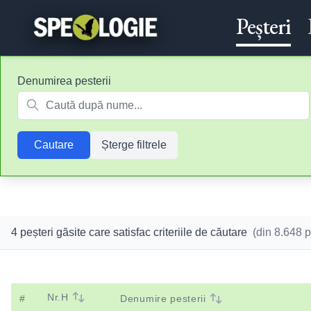
Peșteri
Denumirea pesterii
Cautare
Șterge filtrele
4 peșteri găsite care satisfac criteriile de căutare
(din
8.648
pe
Nr.H
#
Denumire pesterii