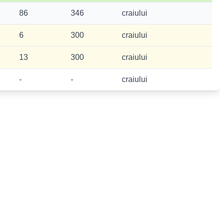
86
346
craiului
6
300
craiului
13
300
craiului
-
-
craiului