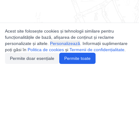
Acest site folosește cookies și tehnologii similare pentru
funcționalitățile de bază, afișarea de conținut și reclame
personalizate și altele.
Personalizează
. Informații suplimentare
poți găsi în
Politica de cookies
și
Termenii de confidențialitate
.
Permite doar esențiale
Permite toate
Utile
Legislatie
Autorizație de acces
Definiții și Explicații