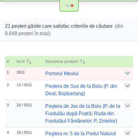
21 peșteri găsite care satisfac criteriile de căutare
(din
8.648
peșteri în total)
#
Nr.H
Denumire pesterii
1
3011
Ponorul Meului
2
12 / 3011
Peștera de Sus de la Boiu (P. din
Deal; Bojibarlang)
3
20 / 3011
Peștera de Jos de la Boiu (P. de la
Furdulău după Piatră; Ruda din
Furdulăul Fântânelor; P. Zmeilor)
4
10 / 3011
Peştera nr. 5 de la Podul Natural