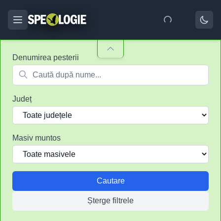
Denumirea pesterii
Județ
Masiv muntos
Cautare
Șterge filtrele