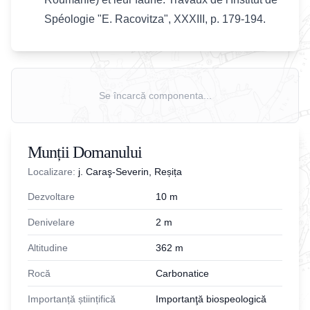
Spéologie "E. Racovitza", XXXIII, p. 179-194.
Se încarcă componenta...
Munții Domanului
Localizare:
j. Caraş-Severin, Reșița
Dezvoltare
10
m
Denivelare
2
m
Altitudine
362
m
Rocă
Carbonatice
Importanță științifică
Importanţă biospeologică