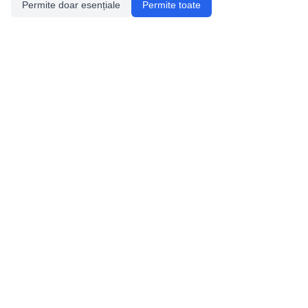
Permite doar esențiale
Permite toate
Utile
Legislatie
Autorizație de acces
Definiții și Explicații
Calendar/Evenimente
Verificare date pesteri
Speologie
Distributia Peşterilor din România
Bazinele Hidrografice