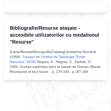
Bibliografie/Resurse atașate -
accesibile utilizatorilor cu medalionul
"Resurse"
[
Carte/Revista/Monografie/Catalog
]
Academia Română
.
(
1994
).
Travaux de l'Institut de Spéologie "Emile
Racoviza" XXXIII
Negrea, A., Negrea, Ș., Karban, G.
1994. Grottes explorées dans le bassin du Doman (Banat,
Roumanie) et leur faune. , p. 179-194.
.
p.187,188