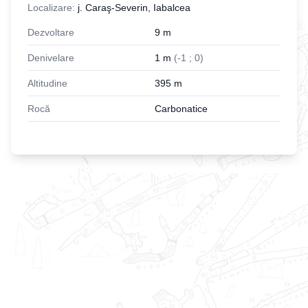
Localizare:
j. Caraş-Severin, Iabalcea
Dezvoltare
9
m
Denivelare
1
m
(
-
1
;
0
)
Altitudine
395
m
Rocă
Carbonatice