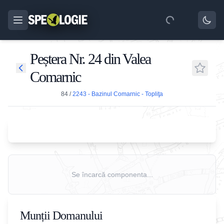
Peștera Nr. 24 din Valea
Comarnic
84
/
2243 - Bazinul Comarnic - Topliţa
Se încarcă componenta...
Munții Domanului