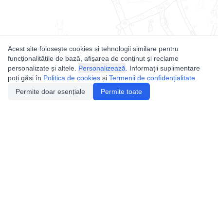
Acest site folosește cookies și tehnologii similare pentru
funcționalitățile de bază, afișarea de conținut și reclame
personalizate și altele.
Personalizează
. Informații suplimentare
poți găsi în
Politica de cookies
și
Termenii de confidențialitate
.
Permite doar esențiale
Permite toate
Utile
Legislatie
Autorizație de acces
Definiții și Explicații