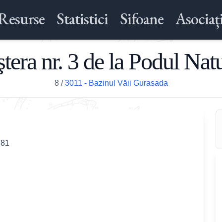
Resurse
Statistici
Sifoane
Asociați
tera nr. 3 de la Podul Nat
8
/
3011 - Bazinul Văii Gurasada
'81