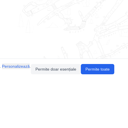
.
Personalizează
.
Permite doar esențiale
Permite toate
Pentru întrebări sau sugestii, contactează-ne
prin email (
contact@speologie.org
) sau intră
pe
slack
.