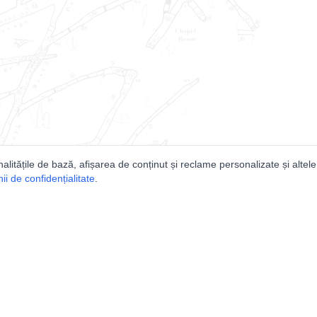
nalitățile de bază, afișarea de conținut și reclame personalizate și altele
i de confidențialitate
.
e
Comunitatea
Peşterilor din România
Lista Utilizatorilor