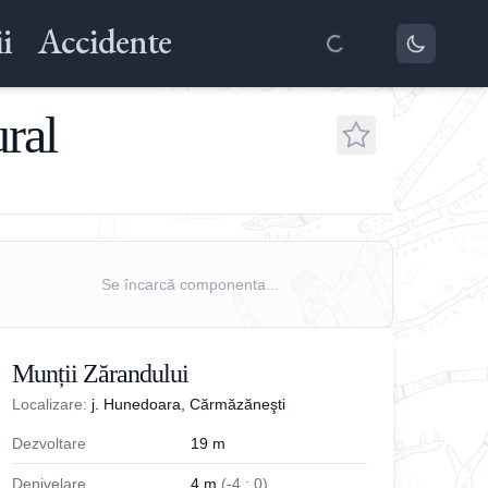
i
Accidente
ural
Se încarcă componenta...
Munții Zărandului
Localizare:
j. Hunedoara, Cărmăzăneşti
Dezvoltare
19
m
Denivelare
4
m
(
-
4
;
0
)