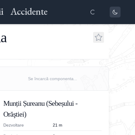
i
Accidente
ia
Se încarcă componenta...
Munții Șureanu (Sebeșului -
Orăştiei)
Dezvoltare
21
m