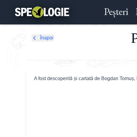
Peșteri
P
Înapoi
A fost descoperită și cartată de Bogdan Tomuș,