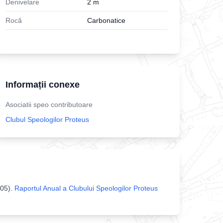
Denivelare
2
m
Rocă
Carbonatice
Informații conexe
Asociatii speo contributoare
Clubul Speologilor Proteus
05
).
Raportul Anual a Clubului Speologilor Proteus