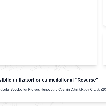
sibile utilizatorilor cu medalionul "Resurse"
bului Speologilor Proteus Hunedoara,Cosmin Dănilă,Radu Craiță
. (
20