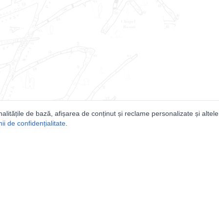
nalitățile de bază, afișarea de conținut și reclame personalizate și altele
i de confidențialitate
.
e
Comunitatea
Peşterilor din România
Lista Utilizatorilor