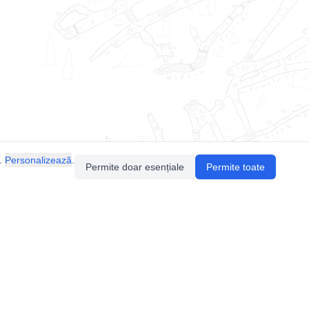
.
Personalizează
.
Permite doar esențiale
Permite toate
Pentru întrebări sau sugestii, contactează-ne
prin email (
contact@speologie.org
) sau intră
pe
slack
.