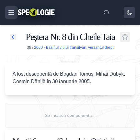
Peștera Nr. 8 din Cheile Taia
38
/
2060 - Bazinul Jiului transilvan, versantul drept
A fost descoperită de Bogdan Tomuș, Mihai Dubyk,
Cosmin Dănilă în 30 ianuarie 2005.
Se încarcă componenta...