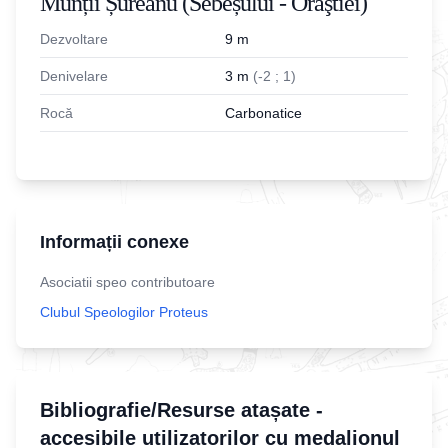
Munții Șureanu (Sebeșului - Orăştiei)
Dezvoltare
9
m
Denivelare
3
m
(
-
2
;
1
)
Rocă
Carbonatice
Informații conexe
Asociatii speo contributoare
Clubul Speologilor Proteus
Bibliografie/Resurse atașate -
accesibile utilizatorilor cu medalionul