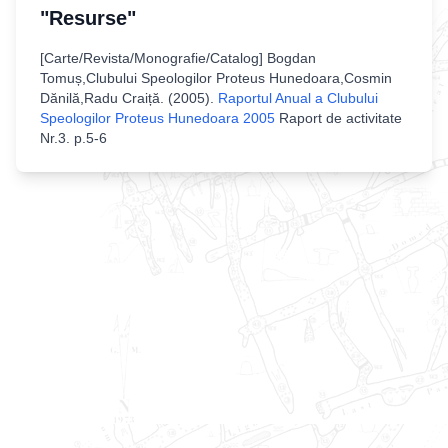
"Resurse"
[
Carte/Revista/Monografie/Catalog
]
Bogdan
Tomuș,Clubului Speologilor Proteus Hunedoara,Cosmin
Dănilă,Radu Craiță
. (
2005
).
Raportul Anual a Clubului
Speologilor Proteus Hunedoara 2005
Raport de activitate
Nr.3
.
p.5-6