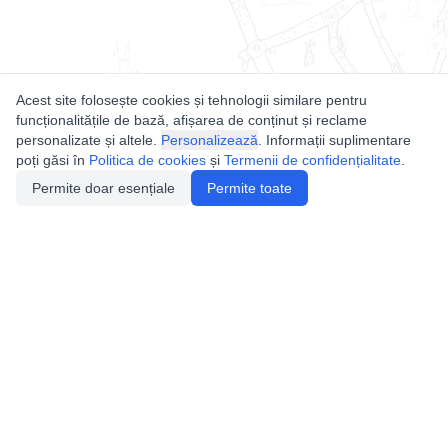
Acest site folosește cookies și tehnologii similare pentru
funcționalitățile de bază, afișarea de conținut și reclame
personalizate și altele.
Personalizează
. Informații suplimentare
poți găsi în
Politica de cookies
și
Termenii de confidențialitate
.
Permite doar esențiale
Permite toate
Utile
Legislatie
Autorizație de acces
Definiții și Explicații