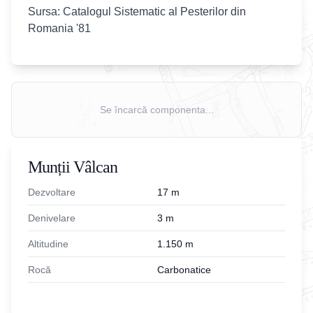
Sursa: Catalogul Sistematic al Pesterilor din
Romania '81
Se încarcă componenta...
Munții Vâlcan
Dezvoltare
17
m
Denivelare
3
m
Altitudine
1.150
m
Rocă
Carbonatice