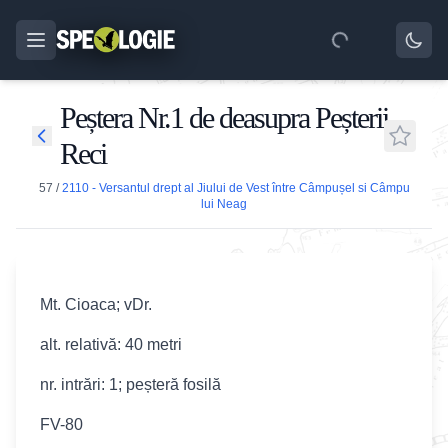
Peștera Nr.1 de deasupra Peșterii
Reci
57
/
2110 - Versantul drept al Jiului de Vest între Câmpușel si Câmpu
lui Neag
Mt. Cioaca; vDr.
alt. relativă: 40 metri
nr. intrări: 1; peșteră fosilă
FV-80