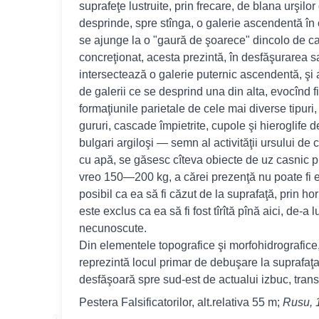
suprafeţe lustruite, prin frecare, de blana urşilo
desprinde, spre stînga, o galerie ascendentă în c
se ajunge la o "gaură de şoarece" dincolo de car
concreţionat, acesta prezintă, în desfăşurarea 
intersectează o galerie puternic ascendentă, şi al
de galerii ce se desprind una din alta, evocînd fi
formaţiunile parietale de cele mai diverse tipuri, 
gururi, cascade împietrite, cupole şi hieroglife d
bulgari argiloşi — semn al activităţii ursului de
cu apă, se găsesc cîteva obiecte de uz casnic pr
vreo 150—200 kg, a cărei prezenţă nu poate fi ex
posibil ca ea să fi căzut de la suprafaţă, prin h
este exclus ca ea să fi fost tîrîtă pînă aici, de-
necunoscute.
Din elementele topografice şi morfohidrografice,
reprezintă locul primar de debuşare la suprafaţa
desfăşoară spre sud-est de actualui izbuc, transf
Pestera Falsificatorilor, alt.relativa 55 m;
Rusu, 1