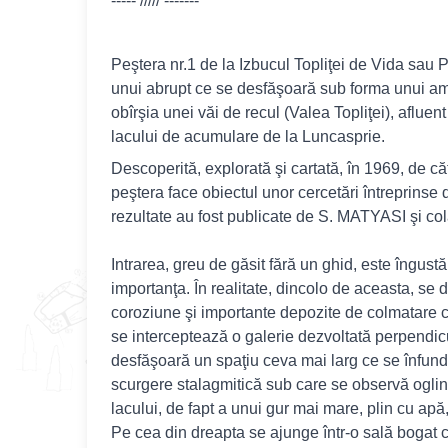
----- ///// -------
Peştera nr.1 de la Izbucul Topliţei de Vida sau P.
unui abrupt ce se desfăşoară sub forma unui amf
obîrşia unei văi de recul (Valea Topliţei), aflue
lacului de acumulare de la Luncasprie.
Descoperită, explorată şi cartată, în 1969, de că
peştera face obiectul unor cercetări întreprinse
rezultate au fost publicate de S. MATYASI şi col
Intrarea, greu de găsit fără un ghid, este îngust
importanţa. În realitate, dincolo de aceasta, s
coroziune şi importante depozite de colmatare c
se interceptează o galerie dezvoltată perpendicu
desfăşoară un spaţiu ceva mai larg ce se înfund
scurgere stalagmitică sub care se observă ogli
lacului, de fapt a unui gur mai mare, plin cu apă,
Pe cea din dreapta se ajunge într-o sală bogat c