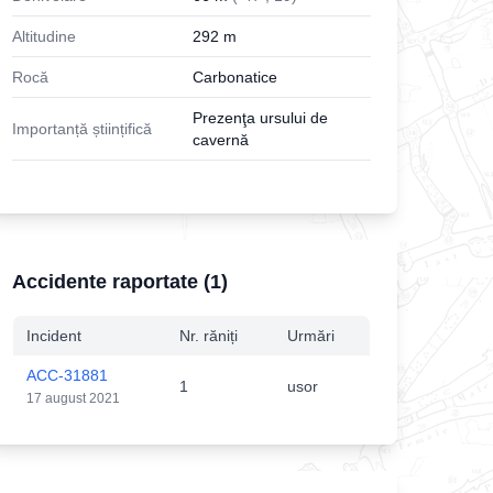
Altitudine
292
m
Rocă
Carbonatice
Prezenţa ursului de
Importanță științifică
cavernă
Accidente raportate (
1
)
Incident
Nr. răniți
Urmări
ACC-31881
1
usor
17 august 2021