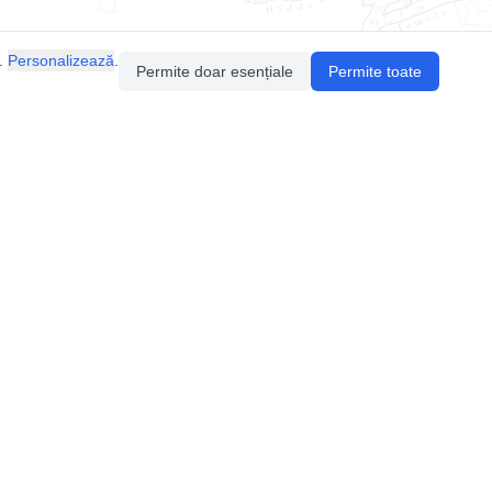
.
Personalizează
.
Permite doar esențiale
Permite toate
Pentru întrebări sau sugestii, contactează-ne
prin email (
contact@speologie.org
) sau intră
pe
slack
.
Politica de confidentialitate
Politica de cookie-uri
Setări cookie-uri
Termeni de folosire a platformei