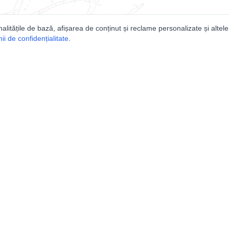
nalitățile de bază, afișarea de conținut și reclame personalizate și altele
i de confidențialitate
.
e
Comunitatea
Peşterilor din România
Lista Utilizatorilor
rografice
Suport
tice
ISER
|
FRS
gului