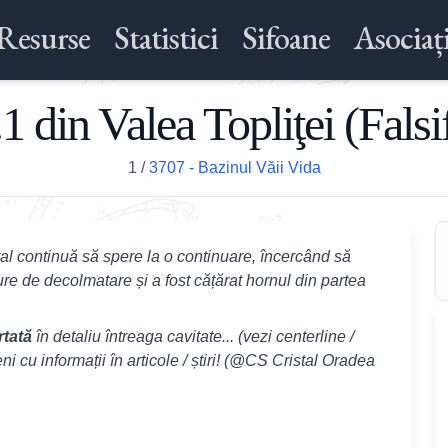
Resurse
Statistici
Sifoane
Asociați
.1 din Valea Topliţei (Falsif
1
/
3707 - Bazinul Văii Vida
al continuă să spere la o continuare, încercând să
ure de decolmatare și a fost cățărat hornul din partea
rtată
în detaliu întreaga cavitate... (vezi centerline /
ni cu informații în articole / știri! (@CS Cristal Oradea