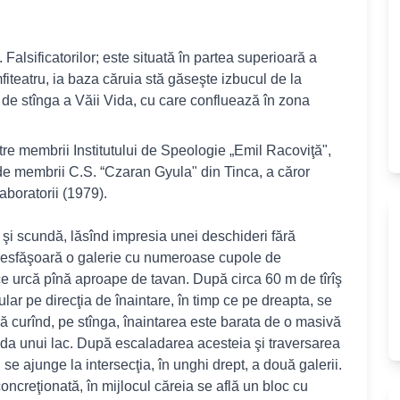
 Falsificatorilor; este situată în partea superioară a
iteatru, ia baza căruia stă găseşte izbucul de la
nt de stînga a Văii Vida, cu care confluează în zona
tre membrii Institutului de Speologie „Emil Racoviţă",
 de membrii C.S. “Czaran Gyula" din Tinca, a căror
aboratorii (1979).
ă şi scundă, lăsînd impresia unei deschideri fără
e desfăşoară o galerie cu numeroase cupole de
e urcă pînă aproape de tavan. După circa 60 m de tîrîş
lar pe direcţia de înaintare, în timp ce pe dreapta, se
ă curînd, pe stînga, înaintarea este barata de o masivă
nda unui lac. După escaladarea acesteia şi traversarea
 se ajunge la intersecţia, în unghi drept, a două galerii.
oncreţionată, în mijlocul căreia se află un bloc cu