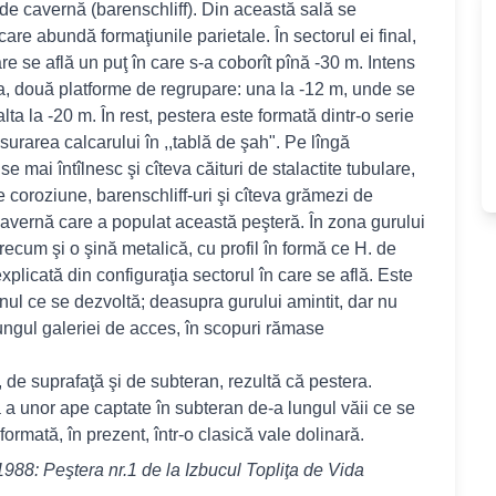
r de cavernă (barenschliff). Din această sală se
are abundă formaţiunile parietale. În sectorul ei final,
e se află un puţ în care s-a coborît pînă -30 m. Intens
sa, două platforme de regrupare: una la -12 m, unde se
ta la -20 m. În rest, pestera este formată dintr-o serie
surarea calcarului în ,,tablă de şah". Pe lîngă
se mai întîlnesc şi cîteva căituri de stalactite tubulare,
e coroziune, barenschliff-uri şi cîteva grămezi de
 cavernă care a populat această peşteră. În zona gurului
ecum şi o şină metalică, cu profil în formă ce H. de
plicată din configuraţia sectorul în care se află. Este
ornul ce se dezvoltă; deasupra gurului amintit, dar nu
a lungul galeriei de acces, în scopuri rămase
 de suprafaţă şi de subteran, rezultă că pestera.
 a unor ape captate în subteran de-a lungul văii ce se
ormată, în prezent, într-o clasică vale dolinară.
988: Peştera nr.1 de la Izbucul Topliţa de Vida