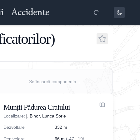
i
Accidente
icatorilor)
Se încarcă componenta...
Munții Pădurea Craiului
Localizare:
j. Bihor, Lunca Sprie
Dezvoltare
332
m
Denivelare
66
m
(
-
47
;
19
)