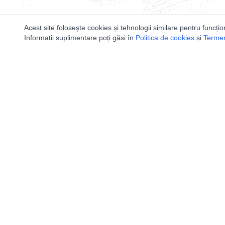
Acest site folosește cookies și tehnologii similare pentru funcțio
Informații suplimentare poți găsi în
Politica de cookies
și
Termeni
Utile
Speologi
Legislatie
Distributia 
Autorizație de acces
Bazinele Hid
Definiții și Explicații
Peşteri Turis
Calendar/Evenimente
Carta speolo
Verificare date pesteri