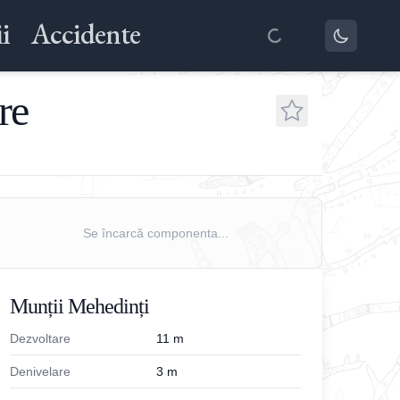
i
Accidente
re
Se încarcă componenta...
Munții Mehedinți
Dezvoltare
11
m
Denivelare
3
m