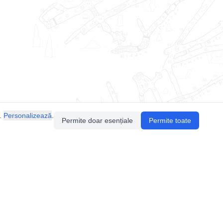
.
Personalizează
.
Permite doar esențiale
Permite toate
Pentru întrebări sau sugestii, contactează-ne
prin email (
contact@speologie.org
) sau intră
pe
slack
.