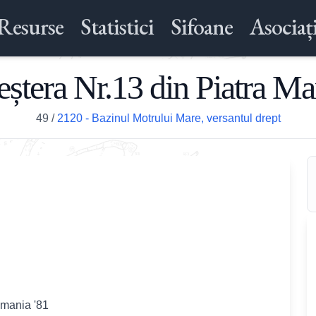
Resurse
Statistici
Sifoane
Asociați
eștera Nr.13 din Piatra Ma
49
/
2120 - Bazinul Motrului Mare, versantul drept
omania '81