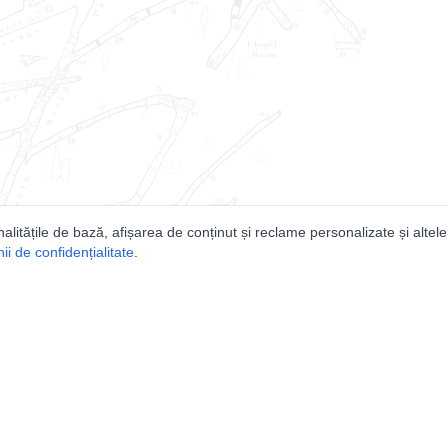
nalitățile de bază, afișarea de conținut și reclame personalizate și altele
i de confidențialitate
.
e
Comunitatea
Peşterilor din România
Lista Utilizatorilor