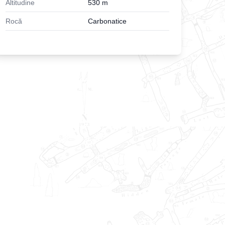
Altitudine
530
m
Rocă
Carbonatice