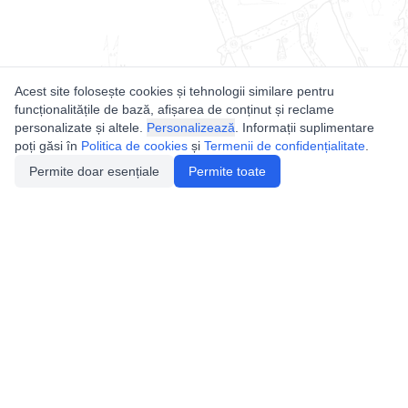
Acest site folosește cookies și tehnologii similare pentru
funcționalitățile de bază, afișarea de conținut și reclame
personalizate și altele.
Personalizează
. Informații suplimentare
poți găsi în
Politica de cookies
și
Termenii de confidențialitate
.
Permite doar esențiale
Permite toate
Utile
Legislatie
Autorizație de acces
Definiții și Explicații