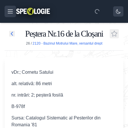
Peștera Nr.16 de la Cloșani
26
/
2120 - Bazinul Motrului Mare, versantul drept
vDr.; Cornetu Satului
alt. relativă: 86 metri
nr. intrări: 2; peșteră fosilă
B-978f
Sursa: Catalogul Sistematic al Pesterilor din
Romania '81