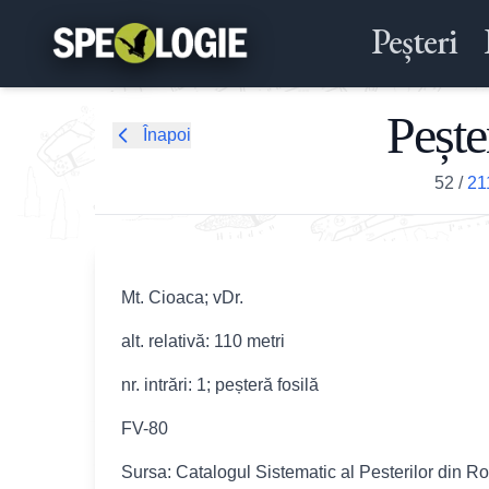
Peșteri
Pește
Înapoi
52
/
21
Mt. Cioaca; vDr.
alt. relativă: 110 metri
nr. intrări: 1; peșteră fosilă
FV-80
Sursa: Catalogul Sistematic al Pesterilor din R