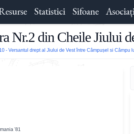
Resurse
Statistici
Sifoane
Asociați
ra Nr.2 din Cheile Jiului d
10 - Versantul drept al Jiului de Vest între Câmpușel si Câmpu 
omania '81