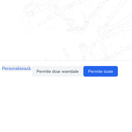
.
Personalizează
.
Permite doar esențiale
Permite toate
Pentru întrebări sau sugestii, contactează-ne
prin email (
contact@speologie.org
) sau intră
pe
slack
.