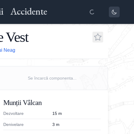
i
Accidente
e Vest
lui Neag
Se încarcă componenta...
Munții Vâlcan
Dezvoltare
15
m
Denivelare
3
m