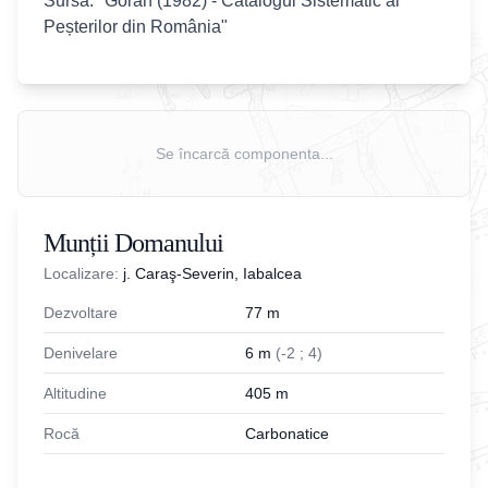
Sursa: "Goran (1982) - Catalogul Sistematic al
Peșterilor din România"
Se încarcă componenta...
Munții Domanului
Localizare:
j. Caraş-Severin, Iabalcea
Dezvoltare
77
m
Denivelare
6
m
(
-
2
;
4
)
Altitudine
405
m
Rocă
Carbonatice