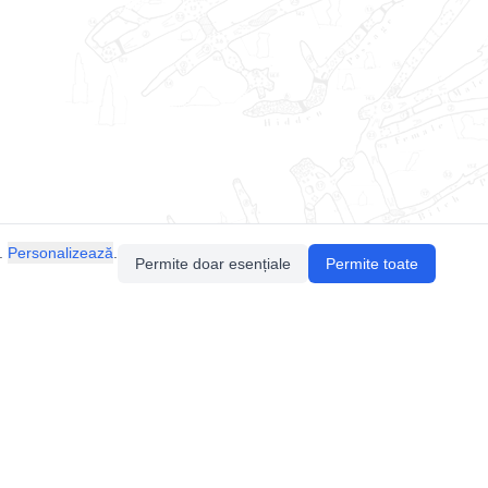
.
Personalizează
.
Permite doar esențiale
Permite toate
Pentru întrebări sau sugestii, contactează-ne
prin email (
contact@speologie.org
) sau intră
pe
slack
.