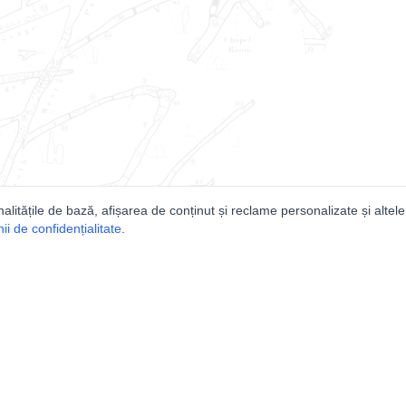
nalitățile de bază, afișarea de conținut și reclame personalizate și altele
i de confidențialitate
.
e
Comunitatea
Peşterilor din România
Lista Utilizatorilor