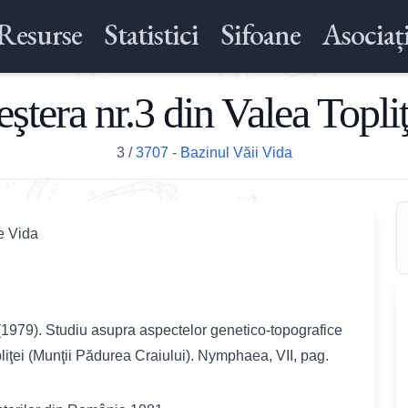
Resurse
Statistici
Sifoane
Asociați
eştera nr.3 din Valea Topliţ
3
/
3707 - Bazinul Văii Vida
e Vida
. (1979). Studiu asupra aspectelor genetico-topografice
opliţei (Munţii Pădurea Craiului). Nymphaea, VII, pag.