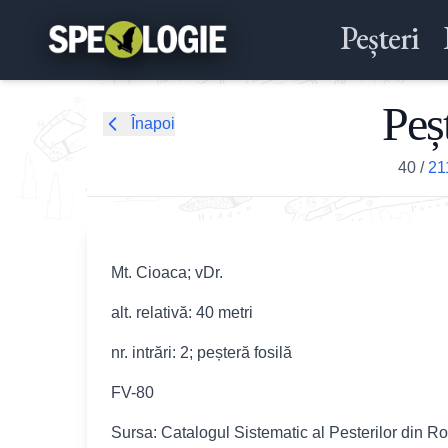
Peșteri
Peș
Înapoi
40
/
21
Mt. Cioaca; vDr.
alt. relativă: 40 metri
nr. intrări: 2; peșteră fosilă
FV-80
Sursa: Catalogul Sistematic al Pesterilor din R