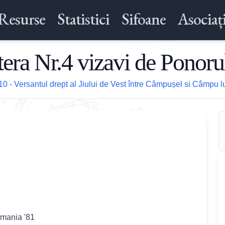
Resurse
Statistici
Sifoane
Asociați
tera Nr.4 vizavi de Ponoru
10 - Versantul drept al Jiului de Vest între Câmpușel si Câmpu 
omania '81