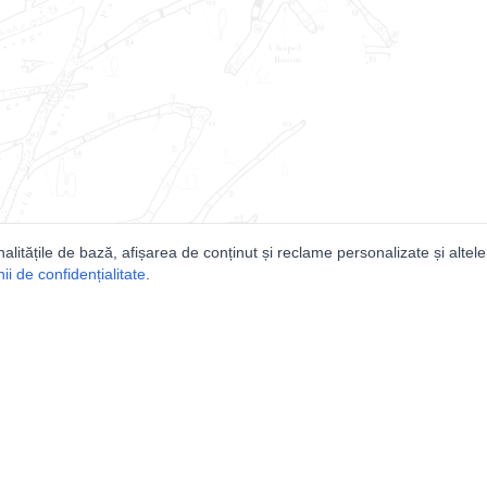
nalitățile de bază, afișarea de conținut și reclame personalizate și altele
i de confidențialitate
.
e
Comunitatea
Peşterilor din România
Lista Utilizatorilor