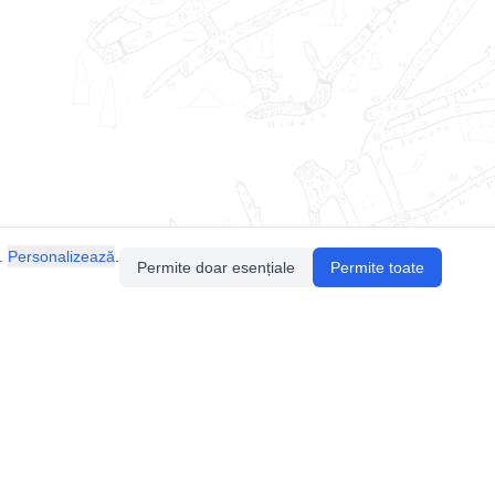
.
Personalizează
.
Permite doar esențiale
Permite toate
Pentru întrebări sau sugestii, contactează-ne
prin email (
contact@speologie.org
) sau intră
pe
slack
.