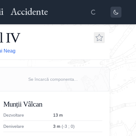
i
Accidente
l IV
lui Neag
Se încarcă componenta...
Munții Vâlcan
Dezvoltare
13
m
Denivelare
3
m
(
-
3
;
0
)