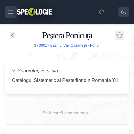
Peştera Ponicuţa
3
/
3001 - Bazinul Văii Căzăneşti - Ponor
V. Ponorului, vers. stg.
Catalogul Sistematic al Pesterilor din Romania '81
Se încarcă componenta...