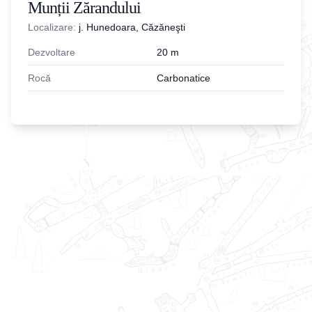
Munții Zărandului
Localizare:
j. Hunedoara, Căzăneşti
Dezvoltare
20
m
Rocă
Carbonatice