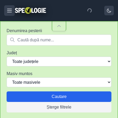
Denumirea pesterii
Județ
Masiv muntos
Cautare
Șterge filtrele