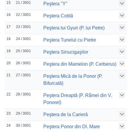
15
21 / 3001
Peştera "Y"
16
22 / 3001
Peştera Cotită
17
23 / 3001
Peştera lui Gyuri (P. lui Petre)
18
24 / 3001
Peştera Tunelul cu Pietre
19
25 / 3001
Peştera Sinucigaşilor
20
26 / 3001
Peştera din Mamelon (P. Cerberus)
21
27 / 3001
Peştera Mică de la Ponor (P.
Bifurcată)
22
28 / 3001
Peştera Dreaptă (P. Râmei din V.
Ponorel)
23
29 / 3001
Peştera de la Carieră
24
30 / 3001
Peştera Ponor din Dl. Mare