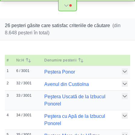
26 peșteri găsite care satisfac criteriile de căutare
(din
8.648
peșteri în total)
#
Nr.H
Denumire pesterii
1
6 / 3001
Peștera Ponor
2
32 / 3001
Avenul din Custiolna
3
33 / 3001
Peştera Uscată de la Izbucul
Ponorel
4
34 / 3001
Peştera cu Apă de la Izbucul
Ponorel
5
35 / 3001