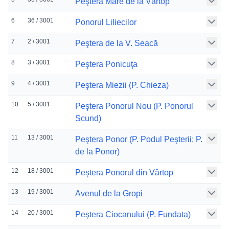
Peştera Mare de la Vârtop
6
36 / 3001
Ponorul Liliecilor
7
2 / 3001
Peştera de la V. Seacă
8
3 / 3001
Peştera Ponicuţa
9
4 / 3001
Peştera Miezii (P. Chieza)
10
5 / 3001
Peştera Ponorul Nou (P. Ponorul
Scund)
11
13 / 3001
Peştera Ponor (P. Podul Peşterii; P.
de la Ponor)
12
18 / 3001
Peştera Ponorul din Vârtop
13
19 / 3001
Avenul de la Gropi
14
20 / 3001
Peştera Ciocanului (P. Fundata)