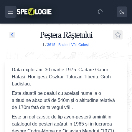
Peştera Râştetului
1
/
3615 - Bazinul Văii Coleşti
Data explorării: 30 martie 1975. Cartare Gabor
Halasi, Honigesz Oszkar, Tulucan Tiberiu, Groh
Ladislau.
Este situată pe dealul cu același nume la o
altitudine absolută de 540m și o altitudine relativă
de 170m față de talvegul văii.
Este un gol carstic de tip aven-peșteră amintit in
catalogul de peșteri apărut in 1965 și in lucrarea
despre Codru-Moma de Octavian Mandruț (1971),