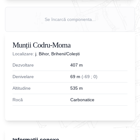
Se încarcă componenta...
Munții Codru-Moma
Localizare:
j. Bihor, Briheni/Colești
Dezvoltare
407
m
Denivelare
69
m
(
-
69
;
0
)
Altitudine
535
m
Rocă
Carbonatice