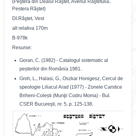
(Peştera din Dealul Râştet, Avenul Râştetului,
Pestera Râştet)
Dl.Râştet, Vest
alt relativa 170m
B-978k
Resurse:
Goran, C. (1982) - Catalogul sistematic al
peșterilor din România 1981.
Groh, L., Halasi, G., Oszkar Honigesz, Cercul de
speologie Liliacul Arad (1977) - Zonele Carstice
Briheni-Colești (Munţii Codru Moma) - Bul.
CSER Bucureşti, nr. 5, p. 125-138.