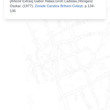
[
Articol/ Extras
]
Gabor Halasi,Groh Ladislau,Hönigesz
Oszkar
. (
1977
).
Zonele Carstice Briheni Colești
.
p.134-
136