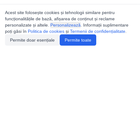
Acest site folosește cookies și tehnologii similare pentru
funcționalitățile de bază, afișarea de conținut și reclame
personalizate și altele.
Personalizează
. Informații suplimentare
poți găsi în
Politica de cookies
și
Termenii de confidențialitate
.
Permite doar esențiale
Permite toate
Utile
Legislatie
Autorizație de acces
Definiții și Explicații
Calendar/Evenimente
Verificare date pesteri