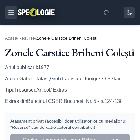
Acasă
/
Resurse
/
Zonele Carstice Briheni Colești
Zonele Carstice Briheni Colești
Anul publicarii:
1977
Autori:
Gabor Halasi,Groh Ladislau,Hönigesz Oszkar
Tipul resursei:
Articol/ Extras
Extras din
Buletinul CSER București Nr. 5 - p.124-138
Atașament privat (accesibil doar utilizatorilor cu medalionul
"Resurse" sau de către autorul contribuției)