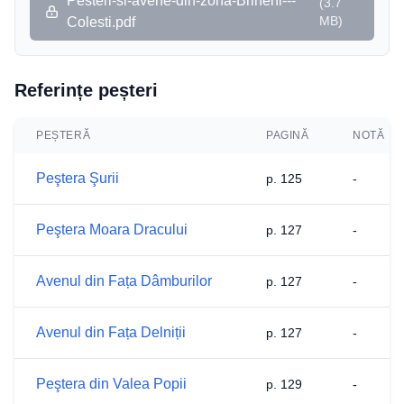
Pesteri-si-avene-din-zona-Briheni---
(
3.7
MB
)
Colesti.pdf
Referințe peșteri
PEȘTERĂ
PAGINĂ
NOTĂ
Peştera Şurii
p. 125
-
Peştera Moara Dracului
p. 127
-
Avenul din Fața Dâmburilor
p. 127
-
Avenul din Fața Delniții
p. 127
-
Peştera din Valea Popii
p. 129
-