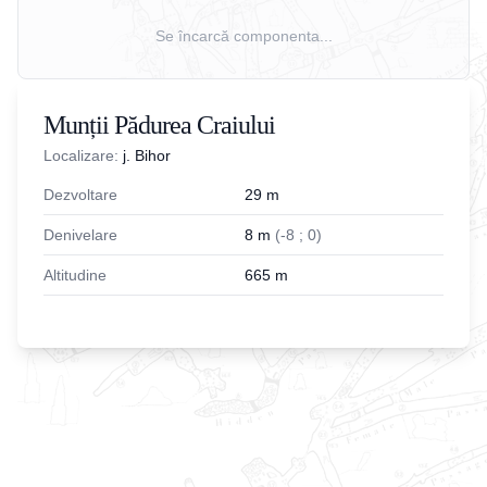
Se încarcă componenta...
Munții Pădurea Craiului
Localizare:
j. Bihor
Dezvoltare
29
m
Denivelare
8
m
(
-
8
;
0
)
Altitudine
665
m