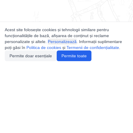
Acest site folosește cookies și tehnologii similare pentru
funcționalitățile de bază, afișarea de conținut și reclame
personalizate și altele.
Personalizează
. Informații suplimentare
poți găsi în
Politica de cookies
și
Termenii de confidențialitate
.
Permite doar esențiale
Permite toate
Utile
Legislatie
Autorizație de acces
Definiții și Explicații