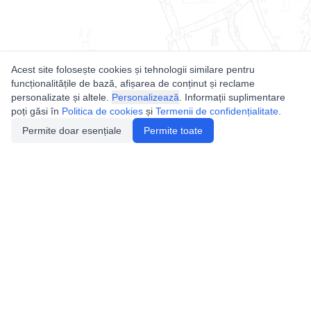
Acest site folosește cookies și tehnologii similare pentru
funcționalitățile de bază, afișarea de conținut și reclame
personalizate și altele.
Personalizează
. Informații suplimentare
poți găsi în
Politica de cookies
și
Termenii de confidențialitate
.
Permite doar esențiale
Permite toate
Utile
Legislatie
Autorizație de acces
Definiții și Explicații