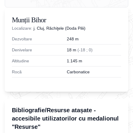
Munții Bihor
Localizare:
j. Cluj, Răchiţele (Doda Pilii)
Dezvoltare
248
m
Denivelare
18
m
(
-
18
;
0
)
Altitudine
1.145
m
Rocă
Carbonatice
Bibliografie/Resurse atașate -
accesibile utilizatorilor cu medalionul
"Resurse"