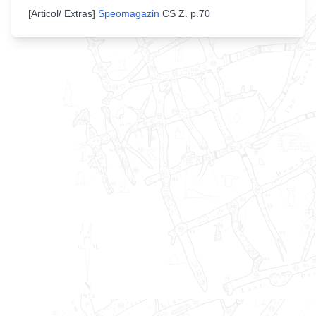
[
Articol/ Extras
]
Speomagazin
CS Z
.
p.70