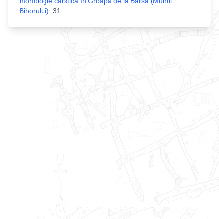
morfologie carstică în Groapa de la Barsa (Munții
Bihorului)
.
31