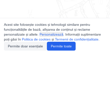
Acest site folosește cookies și tehnologii similare pentru
funcționalitățile de bază, afișarea de conținut și reclame
personalizate și altele.
Personalizează
. Informații suplimentare
poți găsi în
Politica de cookies
și
Termenii de confidențialitate
.
Permite doar esențiale
Permite toate
Utile
Legislatie
Autorizație de acces
Definiții și Explicații