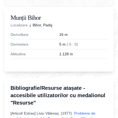
Munții Bihor
Localizare:
j. Bihor, Padiş
Dezvoltare
16
m
Denivelare
5
m
(
-
5
;
0
)
Altitudine
1.128
m
Bibliografie/Resurse atașate -
accesibile utilizatorilor cu medalionul
"Resurse"
[
Articol/ Extras
]
Liviu Vălenaș
. (
1977
).
Probleme de