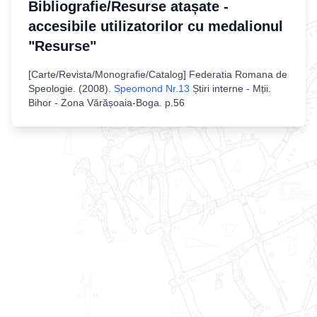
Bibliografie/Resurse atașate -
accesibile utilizatorilor cu medalionul
"Resurse"
[
Carte/Revista/Monografie/Catalog
]
Federatia Romana de
Speologie
. (
2008
).
Speomond Nr.13
Știri interne - Mții.
Bihor - Zona Vărășoaia-Boga
.
p.56