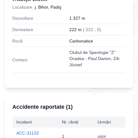
Localizare:
j. Bihor, Padiş
Dezvoltare
1.327
m
Denivelare
222
m
(
-
222
;
0
)
Rocă
Carbonatice
Clubul de Speologie "Z"
Oradea - Paul Damm, Zih
Contact
József
Accidente raportate (
1
)
Incident
Nr. răniți
Urmări
ACC-31132
1
usor