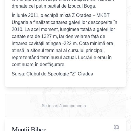
drenate cel puțin parțial de Izbucul Boga.
În iunie 2011, o echipă mixtă Z Oradea – MKBT
Ungaria a finalizat cartarea galeriilor descoperite în
2010. La acel moment, lungimea totală a galeriilor
cartate era de 1327 m, iar denivelarea față de
intrarea cavității atingea -222 m. Cota minimă era
atinsă la sifonul terminal al cursului principal,
reprezentând terminusul actual. Lucrările erau în
continuare în desfășurare.
Sursa: Clubul de Speologie "Z" Oradea
Se încarcă componenta...
Munții Bihor