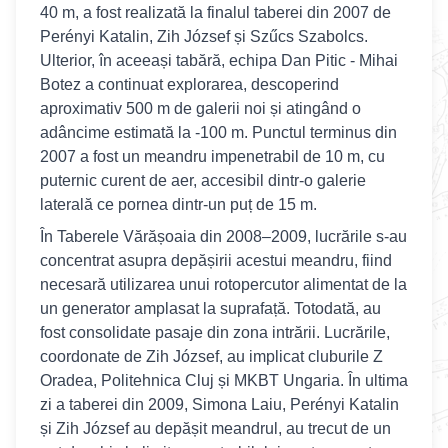
40 m, a fost realizată la finalul taberei din 2007 de
Perényi Katalin, Zih József și Szűcs Szabolcs.
Ulterior, în aceeași tabără, echipa Dan Pitic - Mihai
Botez a continuat explorarea, descoperind
aproximativ 500 m de galerii noi și atingând o
adâncime estimată la -100 m. Punctul terminus din
2007 a fost un meandru impenetrabil de 10 m, cu
puternic curent de aer, accesibil dintr-o galerie
laterală ce pornea dintr-un puț de 15 m.
În Taberele Vărășoaia din 2008–2009, lucrările s-au
concentrat asupra depășirii acestui meandru, fiind
necesară utilizarea unui rotopercutor alimentat de la
un generator amplasat la suprafață. Totodată, au
fost consolidate pasaje din zona intrării. Lucrările,
coordonate de Zih József, au implicat cluburile Z
Oradea, Politehnica Cluj și MKBT Ungaria. În ultima
zi a taberei din 2009, Simona Laiu, Perényi Katalin
și Zih József au depășit meandrul, au trecut de un