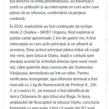
puț deschis la limita penetrabilului, au traversat o
zonă cu prăbușiri și au interceptat un curs activ care
părea să se sifoneze, confirmând că peștera
continuă.
În 2010, explorările au fost continuate de echipe
mixte Z Oradea – MKBT Ungaria, fiind explorat și
parțial cartat aproximativ 1 km de galerii noi. A fost
interceptat un curs activ principal și un afluent al
acestuia. Deși activul principal părea inițial să curgă
est–vest, spre Izbucul Oșelu, după o cotitură spre
dreapta acesta își schimbă direcția spre nord–nord-
est, către galeriile deja cunoscute ale Sistemului
Vărășoaia, terminându-se într-un sifon. Pentru
verificarea resurgenței, apa sifonului terminal a fost
marcată cu 1 kg de fluoresceină de Perényi K., Zih
J. și Losonci G., iar trasorul a fost identificat de
Iancu Orășeanu în apa Izbucului Boga. În lipsa
amplasării de fluocaptori la Izbucul Oșelu, concluzia
formulată cu precauție a fost că apele din R2 sunt