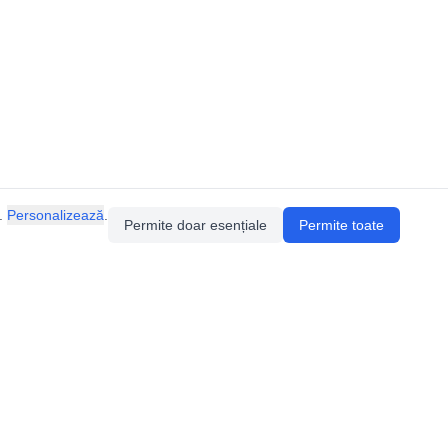
.
Personalizează
.
Permite doar esențiale
Permite toate
Pentru întrebări sau sugestii, contactează-ne
prin email (
contact@speologie.org
) sau intră
pe
slack
.