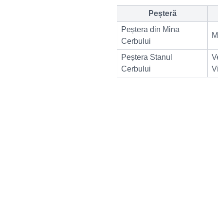
Peșteră
Peștera din Mina
M
Cerbului
Peștera Stanul
V
Cerbului
V