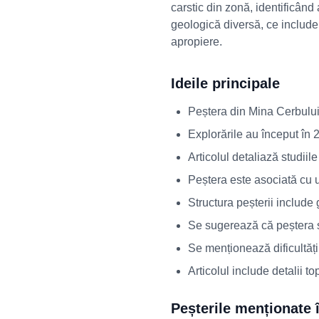
carstic din zonă, identificând 
geologică diversă, ce include g
apropiere.
Ideile principale
Peștera din Mina Cerbului 
Explorările au început în
Articolul detaliază studiil
Peștera este asociată cu 
Structura peșterii include g
Se sugerează că peștera 
Se menționează dificultățil
Articolul include detalii to
Peșterile menționate î