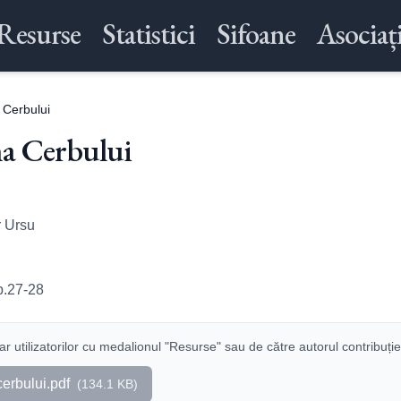
Resurse
Statistici
Sifoane
Asociați
 Cerbului
na Cerbului
r Ursu
p.27-28
r utilizatorilor cu medalionul "Resurse" sau de către autorul contribuție
erbului.pdf
(
134.1 KB
)