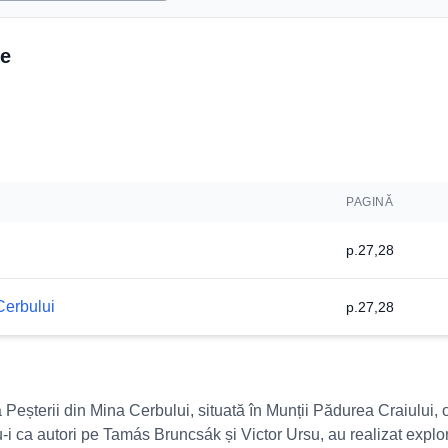
re
PAGINĂ
i
p.27,28
Cerbului
p.27,28
 Peșterii din Mina Cerbului, situată în Munții Pădurea Craiului, 
i ca autori pe Tamás Bruncsák și Victor Ursu, au realizat explor