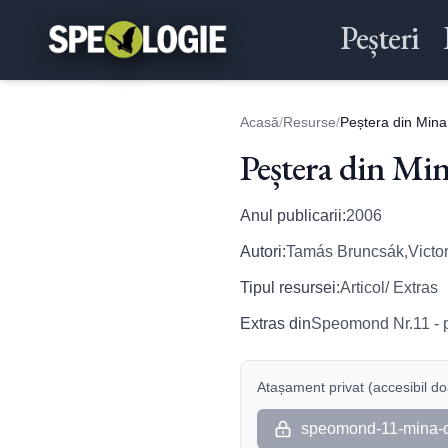
Peșteri
Acasă
/
Resurse
/
Peștera din Mina
Peștera din Mi
Anul publicarii:
2006
Autori:
Tamás Bruncsák,Victo
Tipul resursei:
Articol/ Extras
Extras din
Speomond Nr.11 - 
Atașament privat (accesibil doa
speomond-11-mina-c