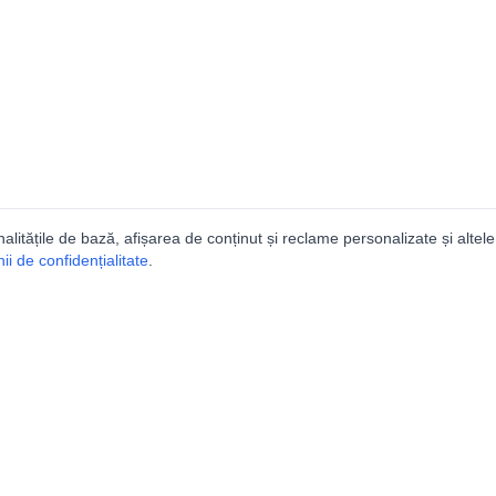
nalitățile de bază, afișarea de conținut și reclame personalizate și altele
i de confidențialitate
.
e
Comunitatea
Peşterilor din România
Lista Utilizatorilor