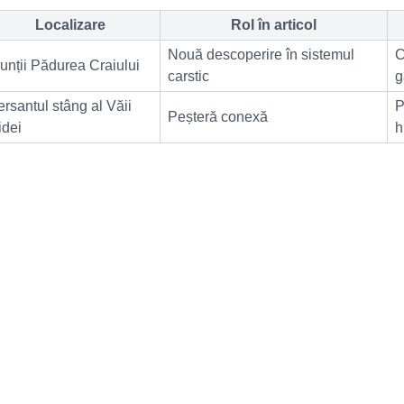
Localizare
Rol în articol
Nouă descoperire în sistemul
C
unții Pădurea Craiului
carstic
g
ersantul stâng al Văii
P
Peșteră conexă
idei
h