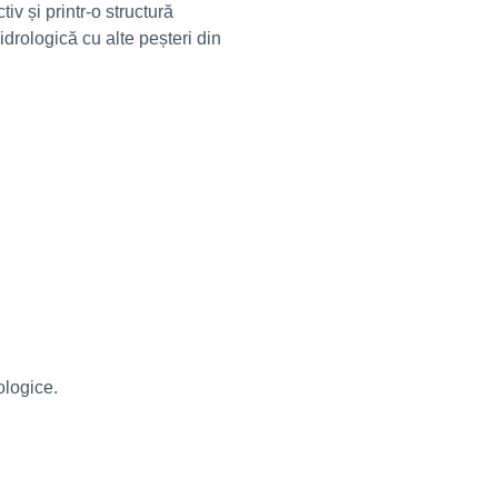
iv și printr-o structură
idrologică cu alte peșteri din
ologice.