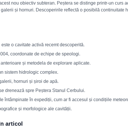
acest nou obiectiv subteran. Peștera se distinge printr-un curs act
alerii și hornuri. Descoperirile reflectă o posibilă continuitate h
este o cavitate activă recemt descoperită.
 2004, coordonate de echipe de speologi.
e anterioare și metodela de explorare aplicate.
un sistem hidrologic complex.
alerii, hornuri și șiroi de apă.
se drenează spre Peștera Stanul Cerbului.
e întâmpinate în expediții, cum ar fi accesul și condițiile meteor
pografice și morfologice ale cavității.
n articol