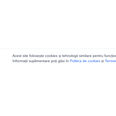
Acest site folosește cookies și tehnologii similare pentru funcțio
Informații suplimentare poți găsi în
Politica de cookies
și
Termeni
Utile
Speologi
Legislatie
Distributia 