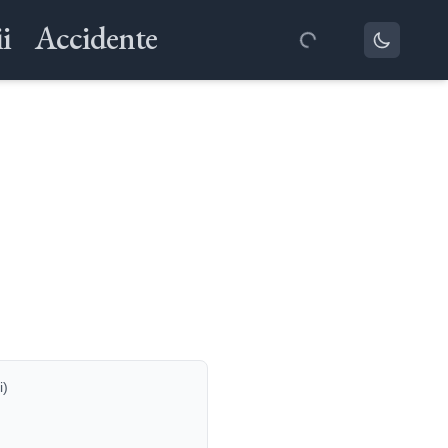
i
Accidente
i)