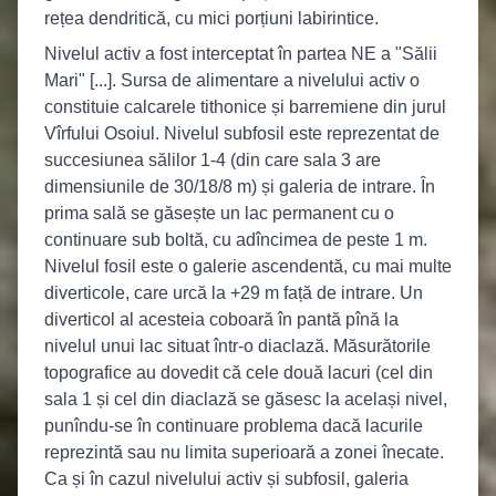
rețea dendritică, cu mici porțiuni labirintice.
Nivelul activ a fost interceptat în partea NE a "Sălii
Mari" [...]. Sursa de alimentare a nivelului activ o
constituie calcarele tithonice și barremiene din jurul
Vîrfului Osoiul. Nivelul subfosil este reprezentat de
succesiunea sălilor 1-4 (din care sala 3 are
dimensiunile de 30/18/8 m) și galeria de intrare. În
prima sală se găsește un lac permanent cu o
continuare sub boltă, cu adîncimea de peste 1 m.
Nivelul fosil este o galerie ascendentă, cu mai multe
diverticole, care urcă la +29 m față de intrare. Un
diverticol al acesteia coboară în pantă pînă la
nivelul unui lac situat într-o diaclază. Măsurătorile
topografice au dovedit că cele două lacuri (cel din
sala 1 și cel din diaclază se găsesc la același nivel,
punîndu-se în continuare problema dacă lacurile
reprezintă sau nu limita superioară a zonei înecate.
Ca și în cazul nivelului activ și subfosil, galeria