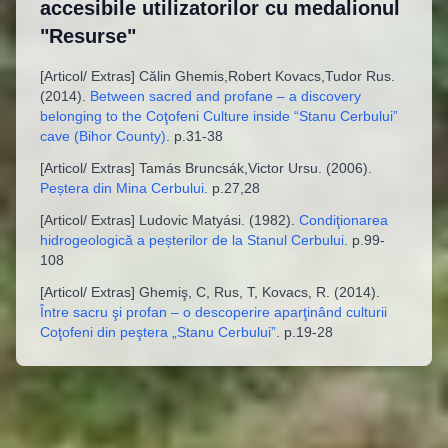
accesibile utilizatorilor cu medalionul
"Resurse"
[
Articol/ Extras
]
Călin Ghemis,Robert Kovacs,Tudor Rus
.
(
2014
).
Between sacred and profane – a discovery
belonging to the Coţofeni Culture inside “Stanu Cerbului”
cave (Bihor County)
.
p.31-38
[
Articol/ Extras
]
Tamás Bruncsák,Victor Ursu
. (
2006
).
Peștera din Mina Cerbului
.
p.27,28
[
Articol/ Extras
]
Ludovic Matyási
. (
1982
).
Condiţionarea
hidrogeologică a peșterilor de la Stanul Cerbului
.
p.99-
108
[
Articol/ Extras
]
Ghemiş, C, Rus, T, Kovacs, R
. (
2014
).
Între sacru şi profan – o descoperire aparţinând culturii
Coţofeni din peştera „Stanu Cerbului”
.
p.19-28