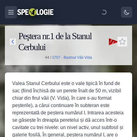
Peştera nr.1 de la Stanul
Cerbului
44
/
3707 - Bazinul Văii Vida
Valea Stanul Cerbului este o vale tipică în fund de
sac (fiind închisă de un perete înalt de 50 m, vizibil
chiar din firul văii (V. Vida), în care s-au format
peșterile), a cărui continuare în subteran este
reprezentată de peștera numărul I. Intrarea acesteia
se găsește în dreapta peretelui și dă acces într-o
cavitate cu trei nivele: un nivel activ, unul subfosil și
galerie fosilă. În general, peștera numărul I, are o