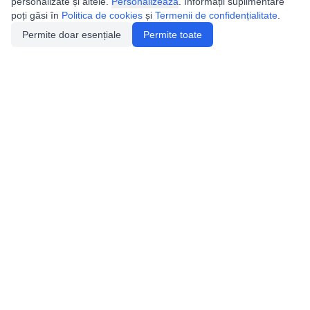
personalizate și altele.
Personalizează
. Informații suplimentare
poți găsi în
Politica de cookies
și
Termenii de confidențialitate
.
Permite doar esențiale
Permite toate
Utile
Legislatie
Autorizație de acces
Definiții și Explicații
Calendar/Evenimente
Verificare date pesteri
Speologie