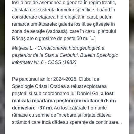
fosilă are de asemenea o geneză în regim freatic,
atestată de existența formelor specifice. Luând în
considerare etajarea hidrologică în carst, putem
remarca următoarele: galeria fosilă se găsește în
zona de aerație (vadoasă), care în cazul platoului
Răcaș are o grosime de peste 50 m. [...]
Matyasi L. - Conditionarea hidrogeologică a
peșterilor de la Stanul Cerbului, Buletin Speologic
Informativ Nr. 6 - CCSS (1982)
Pe parcursul anilor 2024-2025, Clubul de
Speologie Cristal Oradea a reluat explorarea
peșterii și sub coordonarea lui Daniel Gal
a fost
realizată recartarea peșterii (dezvoltare 676 m /
denivelare +37 m)
. Au fost cățărate hornurile
rămase cu semne de întrebare și forțate câteva
strâmtori care încă dădeau speranțe de continuare...