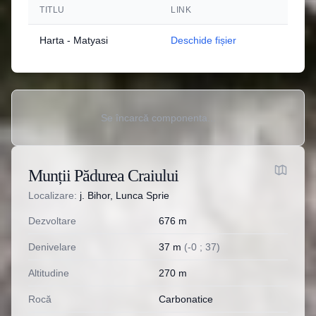
TITLU
LINK
Harta - Matyasi
Deschide fișier
Se încarcă componenta...
Munții Pădurea Craiului
Localizare:
j. Bihor, Lunca Sprie
Dezvoltare
676
m
Denivelare
37
m
(
-
0
;
37
)
Altitudine
270
m
Rocă
Carbonatice