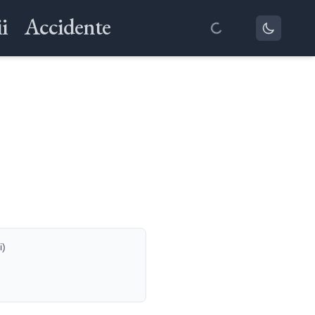
i
Accidente
i)