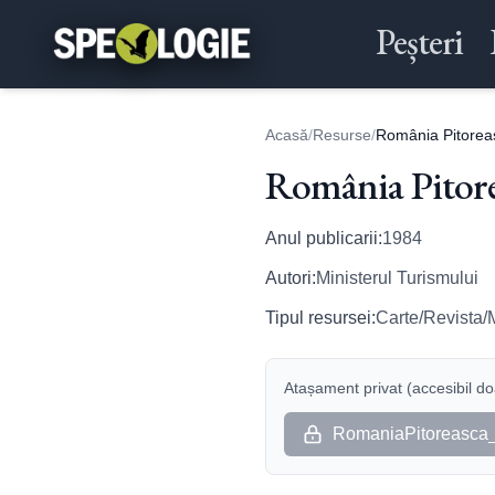
Peșteri
Acasă
/
Resurse
/
România Pitorea
România Pitore
Anul publicarii:
1984
Autori:
Ministerul Turismului
Tipul resursei:
Carte/Revista/
Atașament privat (accesibil doa
RomaniaPitoreasca