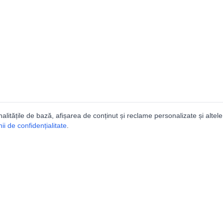
nalitățile de bază, afișarea de conținut și reclame personalizate și altele
i de confidențialitate
.
e
Comunitatea
Peşterilor din România
Lista Utilizatorilor