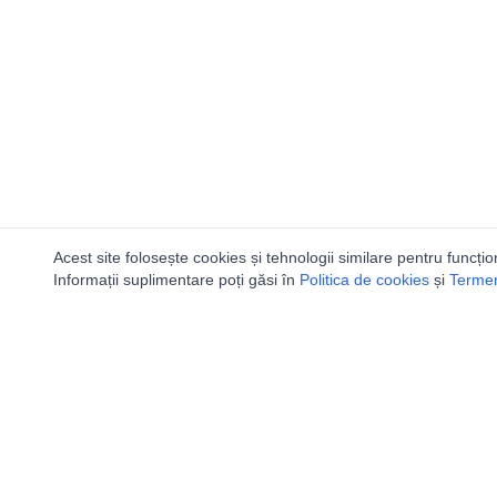
Acest site folosește cookies și tehnologii similare pentru funcțio
Informații suplimentare poți găsi în
Politica de cookies
și
Termeni
Utile
Speologi
Legislatie
Distributia 