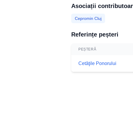
Asociații contributoa
Cepromin Cluj
Referințe peșteri
PEȘTERĂ
Cetăţile Ponorului