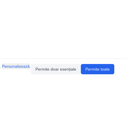
.
Personalizează
.
Permite doar esențiale
Permite toate
Pentru întrebări sau sugestii, contactează-ne
prin email (
contact@speologie.org
) sau intră
pe
slack
.