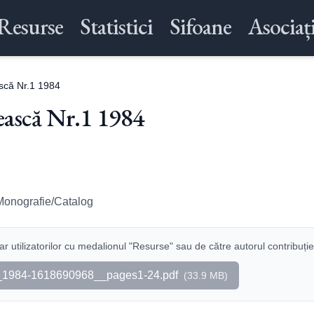
Resurse
Statistici
Sifoane
Asociați
scă Nr.1 1984
ască Nr.1 1984
Monografie/Catalog
r utilizatorilor cu medalionul "Resurse" sau de către autorul contribuție
_1984-1618690968__pages1-24.pdf
(
33.9 MB
)