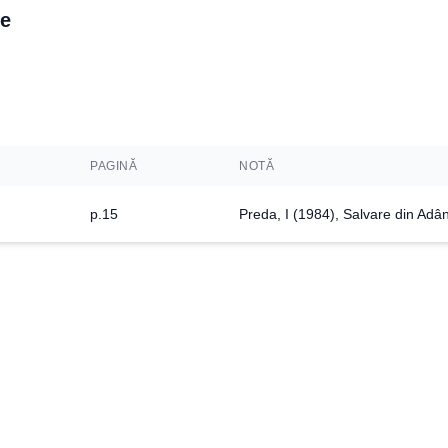
re
PAGINĂ
NOTĂ
p.15
Preda, I (1984), Salvare din Adân