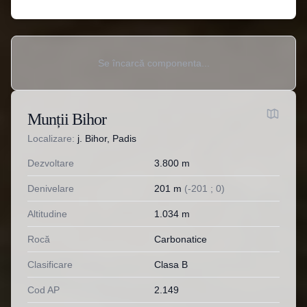
Se încarcă componenta...
Munții Bihor
Localizare:
j. Bihor, Padis
Dezvoltare
3.800
m
Denivelare
201
m
(
-
201
;
0
)
Altitudine
1.034
m
Rocă
Carbonatice
Clasificare
Clasa B
Cod AP
2.149