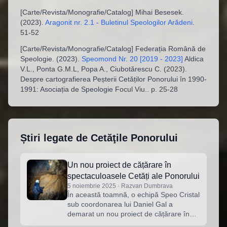
[
Carte/Revista/Monografie/Catalog
]
Mihai Besesek
.
(
2023
).
Aragonit nr. 2.1 - Buletinul Speologilor Arădeni
.
51-52
[
Carte/Revista/Monografie/Catalog
]
Federația Română de
Speologie
. (
2023
).
Speomond Nr. 20 [2019 - 2023]
Aldica
V.L., Ponta G.M.L, Popa A., Ciubotărescu C. (2023).
Despre cartografierea Peșterii Cetăților Ponorului în 1990-
1991: Asociația de Speologie Focul Viu.
.
p. 25-28
Știri legate de
Cetăţile Ponorului
Un nou proiect de cățărare în
spectaculoasele Cetăți ale Ponorului
5 noiembrie 2025 · Razvan Dumbrava
În această toamnă, o echipă Speo Cristal
sub coordonarea lui Daniel Gal a
demarat un nou proiect de cățărare în
partea finală a Cetăților Ponorului. Zona,