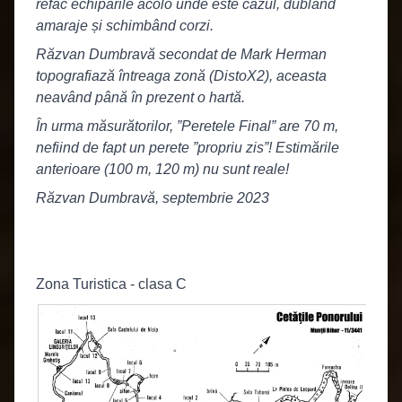
refac echipările acolo unde este cazul, dublând
amaraje și schimbând corzi.
Răzvan Dumbravă secondat de Mark Herman
topografiază întreaga zonă (DistoX2), aceasta
neavând până în prezent o hartă.
În urma măsurătorilor, ”Peretele Final” are 70 m,
nefiind de fapt un perete ”propriu zis”! Estimările
anterioare (100 m, 120 m) nu sunt reale!
Răzvan Dumbravă, septembrie 2023
Zona Turistica - clasa C