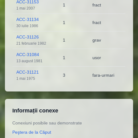
ACC-31153
1
fract
1 mai 2007
ACC-31134
1
fract
30 iulie 1986
ACC-31126
1
grav
21 februarie 1982
ACC-31084
1
usor
13 august 1981
ACC-31121
3
fara-urmari
1 mai 1975
Informații conexe
Conexiuni posibile sau demonstrate
Peştera de la Căput