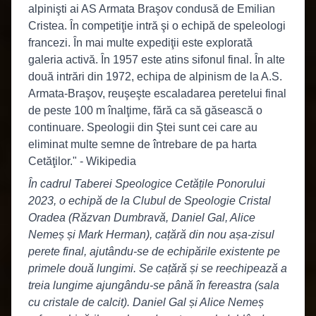
alpinişti ai AS Armata Braşov condusă de Emilian
Cristea. În competiţie intră şi o echipă de speleologi
francezi. În mai multe expediţii este explorată
galeria activă. În 1957 este atins sifonul final. În alte
două intrări din 1972, echipa de alpinism de la A.S.
Armata-Braşov, reuşeşte escaladarea peretelui final
de peste 100 m înalţime, fără ca să găsească o
continuare. Speologii din Ştei sunt cei care au
eliminat multe semne de întrebare de pa harta
Cetăţilor." - Wikipedia
În cadrul Taberei Speologice Cetățile Ponorului
2023, o echipă de la Clubul de Speologie Cristal
Oradea (Răzvan Dumbravă, Daniel Gal, Alice
Nemeș și Mark Herman), cațără din nou așa-zisul
perete final, ajutându-se de echipările existente pe
primele două lungimi. Se cațără și se reechipează a
treia lungime ajungându-se până în fereastra (sala
cu cristale de calcit). Daniel Gal și Alice Nemeș