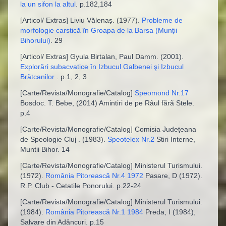
la un sifon la altul
.
p.182,184
[
Articol/ Extras
]
Liviu Vălenaș
. (
1977
).
Probleme de
morfologie carstică în Groapa de la Barsa (Munții
Bihorului)
.
29
[
Articol/ Extras
]
Gyula Birtalan, Paul Damm
. (
2001
).
Explorări subacvatice în Izbucul Galbenei şi Izbucul
Brătcanilor
.
p.1, 2, 3
[
Carte/Revista/Monografie/Catalog
]
Speomond Nr.17
Bosdoc. T. Bebe, (2014) Amintiri de pe Râul fãrã Stele
.
p.4
[
Carte/Revista/Monografie/Catalog
]
Comisia Județeana
de Speologie Cluj
. (
1983
).
Speotelex Nr.2
Stiri Interne,
Muntii Bihor
.
14
[
Carte/Revista/Monografie/Catalog
]
Ministerul Turismului
.
(
1972
).
România Pitorească Nr.4 1972
Pasare, D (1972).
R.P. Club - Cetatile Ponorului
.
p.22-24
[
Carte/Revista/Monografie/Catalog
]
Ministerul Turismului
.
(
1984
).
România Pitorească Nr.1 1984
Preda, I (1984),
Salvare din Adâncuri
.
p.15