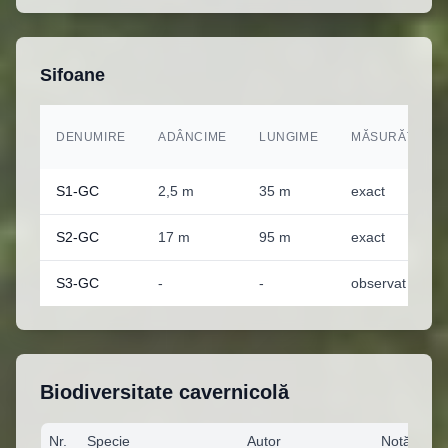
Sifoane
DENUMIRE
ADÂNCIME
LUNGIME
MĂSURĂTORI
S1-GC
2,5 m
35 m
exact
S2-GC
17 m
95 m
exact
S3-GC
-
-
observat
Biodiversitate cavernicolă
Nr.
Specie
Autor
Notă