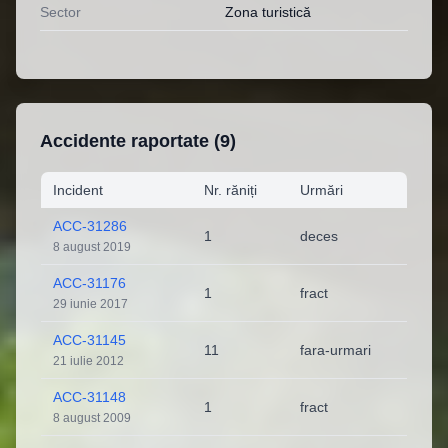
Sector
Zona turistică
Accidente raportate (
9
)
Incident
Nr. răniți
Urmări
ACC-31286
1
deces
8 august 2019
ACC-31176
1
fract
29 iunie 2017
ACC-31145
11
fara-urmari
21 iulie 2012
ACC-31148
1
fract
8 august 2009