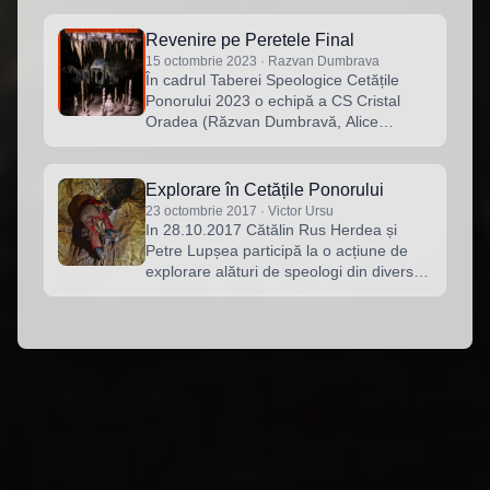
af…
Revenire pe Peretele Final
15 octombrie 2023 · Razvan Dumbrava
În cadrul Taberei Speologice Cetățile
Ponorului 2023 o echipă a CS Cristal
Oradea (Răzvan Dumbravă, Alice
Nemeș, Daniel Gal, Mark Herman) a
urcat după aproape …
Explorare în Cetățile Ponorului
23 octombrie 2017 · Victor Ursu
In 28.10.2017 Cătălin Rus Herdea și
Petre Lupșea participă la o acțiune de
explorare alături de speologi din diverse
zone ale țării. In echipa cu Felix Papiu, …