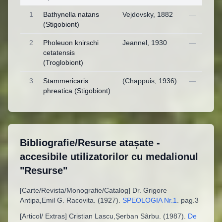
1
Bathynella natans
Vejdovsky, 1882
—
(Stigobiont)
2
Pholeuon knirschi
Jeannel, 1930
—
cetatensis
(Troglobiont)
3
Stammericaris
(Chappuis, 1936)
—
phreatica (Stigobiont)
Bibliografie/Resurse atașate -
accesibile utilizatorilor cu medalionul
"Resurse"
[
Carte/Revista/Monografie/Catalog
]
Dr. Grigore
Antipa,Emil G. Racovita
. (
1927
).
SPEOLOGIA Nr.1
.
pag.3
[
Articol/ Extras
]
Cristian Lascu,Șerban Sârbu
. (
1987
).
De