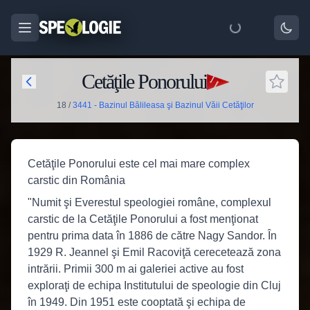
Cetăţile Ponorului
18
/
3441 - Bazinul Bălileasa şi Bazinul Văii Cetăţilor
Cetăţile Ponorului este cel mai mare complex
carstic din România
"Numit şi Everestul speologiei române, complexul
carstic de la Cetăţile Ponorului a fost menţionat
pentru prima data în 1886 de către Nagy Sandor. În
1929 R. Jeannel şi Emil Racoviţă cerecetează zona
intrării. Primii 300 m ai galeriei active au fost
exploraţi de echipa Institutului de speologie din Cluj
în 1949. Din 1951 este cooptată şi echipa de