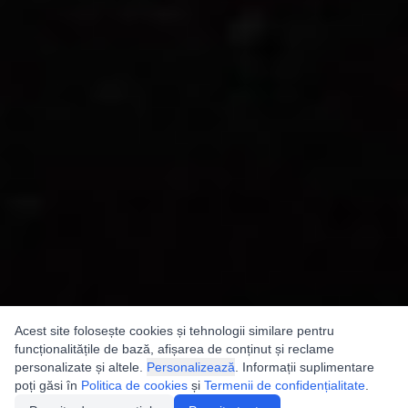
Acest site folosește cookies și tehnologii similare pentru
funcționalitățile de bază, afișarea de conținut și reclame
personalizate și altele.
Personalizează
. Informații suplimentare
poți găsi în
Politica de cookies
și
Termenii de confidențialitate
.