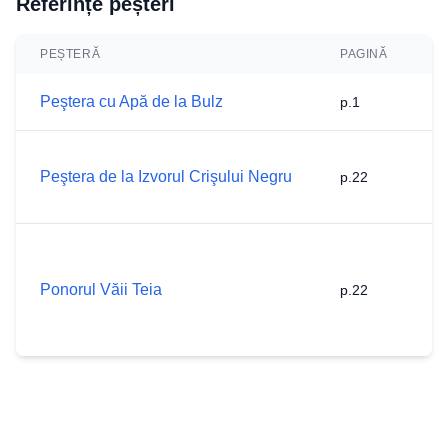
Referințe peșteri
PEȘTERĂ
PAGINĂ
N
Peştera cu Apă de la Bulz
p.1
L
St
Peştera de la Izvorul Crişului Negru
p.22
In
Mt
St
In
Ponorul Văii Teia
p.22
Mt
C
M