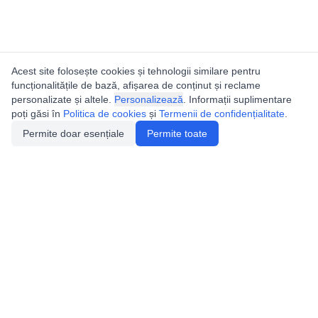
Acest site folosește cookies și tehnologii similare pentru
funcționalitățile de bază, afișarea de conținut și reclame
personalizate și altele.
Personalizează
. Informații suplimentare
poți găsi în
Politica de cookies
și
Termenii de confidențialitate
.
Permite doar esențiale
Permite toate
Utile
Legislatie
Autorizație de acces
Definiții și Explicații