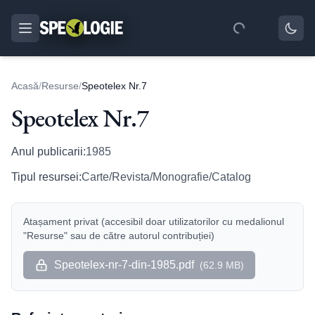
Acasă
/
Resurse
/
Speotelex Nr.7
Speotelex Nr.7
Anul publicarii:
1985
Tipul resursei:
Carte/Revista/Monografie/Catalog
Atașament privat (accesibil doar utilizatorilor cu medalionul
"Resurse" sau de către autorul contribuției)
Speotelex-nr-7-din-1985.pdf
(
62.9 MB
)