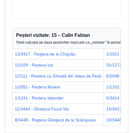
Peșteri vizitate:
15
–
Calin Fabian
Total calculat pe baza peșterilor marcate ca „vizitate" în portal.
13/3427 - Peştera de la Chişcău
1/1021 - Peșt
1/1029 - Peștera Iza
31/1272 - Peş
1/2111 - Peștera cu Gheață din Valea de Pești
6/2048 - Pest
1/2051 - Peștera Muierii
1/1252 - Pește
1/1241 - Pestera Ialomitei
5/3414 - Pește
11/3444 - Ghetarul Focul Viu
15/3427 - Peșt
8/3448 - Peştera Gheţarul de la Scărişoara
10/3448 - Peşt