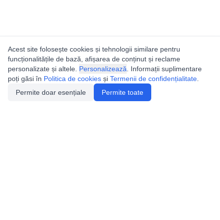
Acest site folosește cookies și tehnologii similare pentru
funcționalitățile de bază, afișarea de conținut și reclame
personalizate și altele.
Personalizează
. Informații suplimentare
poți găsi în
Politica de cookies
și
Termenii de confidențialitate
.
Permite doar esențiale
Permite toate
Utile
Legislatie
Autorizație de acces
Definiții și Explicații