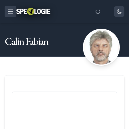
Calin Fabian
Cetăţile Ponorului
18
/
3441
Munții Bihor