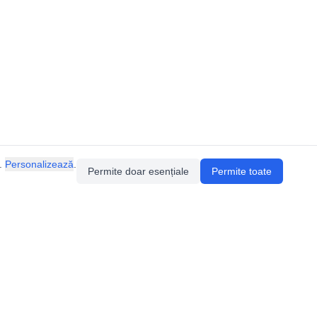
.
Personalizează
.
Permite doar esențiale
Permite toate
Pentru întrebări sau sugestii, contactează-ne
prin email (
contact@speologie.org
) sau intră
pe
slack
.