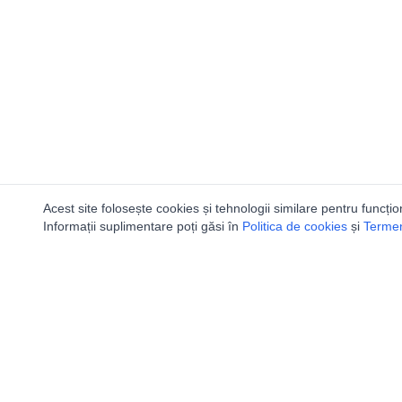
Acest site folosește cookies și tehnologii similare pentru funcțio
Informații suplimentare poți găsi în
Politica de cookies
și
Termeni
Utile
Speologi
Legislatie
Distributia 