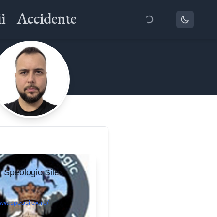
i
Accidente
l Speologic Silex
www.speosilex.ro/