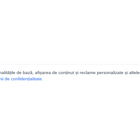
nalitățile de bază, afișarea de conținut și reclame personalizate și altele
i de confidențialitate
.
e
Comunitatea
Peşterilor din România
Lista Utilizatorilor