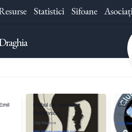
Resurse
Statistici
Sifoane
Asociați
Draghia
Emil
Clubul de Speologie
Clubu
Politehnica
Brasov
Cluj-Napoca
http://
http://www.speopoli.ro/