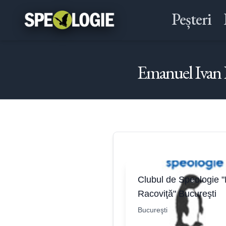
Peșteri
Emanuel Ivan 
Clubul de Speologie "
Racoviţă" Bucureşti
Bucureşti