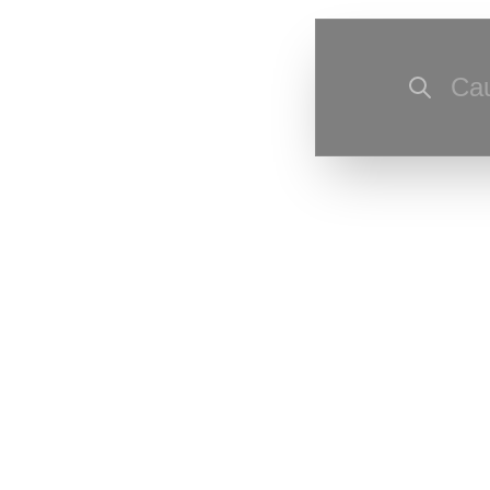
Cau
Ultima actu
Ultima resu