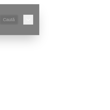
Caută
eria foto.
Victor Ursu
)