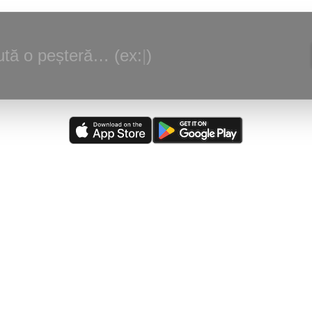
tă o peșteră… (ex:
|
)
alizare:
(
07/08/2026
)
Peştera Meziad
—
Victor Ursu - Actualizare - Gal
rsă actualizată:
(
05/08/2026
)
The Caves of Burnsville Cove
(de către