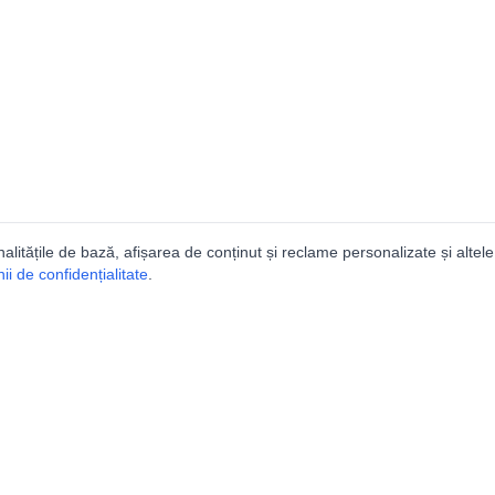
nalitățile de bază, afișarea de conținut și reclame personalizate și altele
i de confidențialitate
.
talogul peșterilor din Român