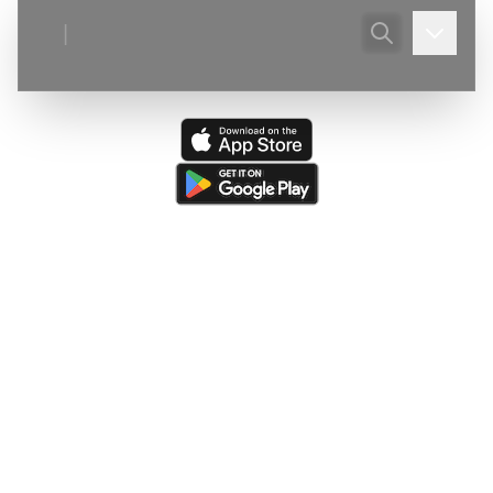
|
Ultima actualizare:
(
03/08/2026
)
Peștera din Valea Ponoare
—
Adaugare judet, localitate, corecturi descriere.
Ultima resursă actualizată:
(
05/08/2026
)
The Caves of
Burnsville Cove
(de către
Victor Ursu
)