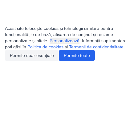
Acest site folosește cookies și tehnologii similare pentru
funcționalitățile de bază, afișarea de conținut și reclame
personalizate și altele.
Personalizează
. Informații suplimentare
poți găsi în
Politica de cookies
și
Termenii de confidențialitate
.
Permite doar esențiale
Permite toate
Catalogul peșterilor din
România