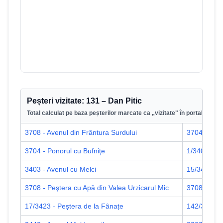
76
/
3707
Munții Pădurea Craiului
Peșteri vizitate:
131
–
Dan Pitic
Total calculat pe baza peșterilor marcate ca „vizitate" în portal.
3708 - Avenul din Frântura Surdului
3704 - Peşt
3704 - Ponorul cu Bufniţe
1/3400 - Pe
3403 - Avenul cu Melci
15/3432 - P
3708 - Peştera cu Apă din Valea Urzicarul Mic
3708 - Peşt
17/3423 - Peștera de la Fânațe
142/3707 - 