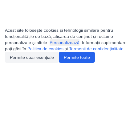
Acest site folosește cookies și tehnologii similare pentru
funcționalitățile de bază, afișarea de conținut și reclame
personalizate și altele.
Personalizează
. Informații suplimentare
poți găsi în
Politica de cookies
și
Termenii de confidențialitate
.
Permite doar esențiale
Permite toate
Utile
Legislatie
Autorizație de acces
Definiții și Explicații