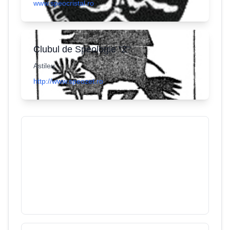
www.speocristal.ro
Clubul de Speologie "Z"
Astileu
http://www.speozet.ro
Peştera din Valea Rea
23
/
3434
Munții Bihor