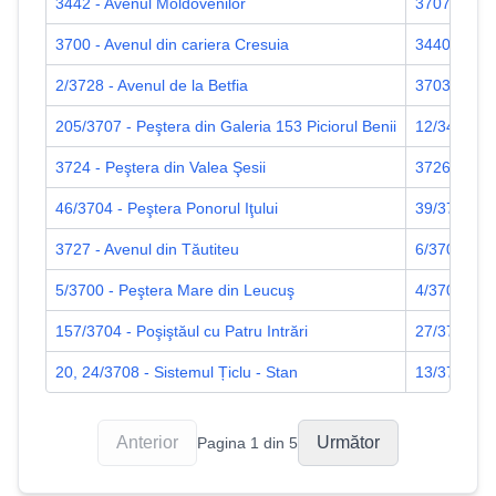
3442 - Avenul Moldovenilor
3707 - Pes
3700 - Avenul din cariera Cresuia
3440 - Ave
2/3728 - Avenul de la Betfia
3703 - Ave
205/3707 - Peştera din Galeria 153 Piciorul Benii
12/3420 - P
3724 - Peştera din Valea Şesii
3726 - Peşt
46/3704 - Peştera Ponorul Iţului
39/3704 - H
3727 - Avenul din Tăutiteu
6/3700 - Pe
5/3700 - Peştera Mare din Leucuş
4/3700 - P
157/3704 - Poşiştăul cu Patru Intrări
27/3702 - P
20, 24/3708 - Sistemul Țiclu - Stan
13/3711 - 
Anterior
Următor
Pagina
1
din
5