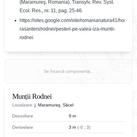
(Maramureş, Romania). Transylv. Rev. Syst.
Ecol. Res., nr. 11, pag. 25-46.
https://sites.google.com/site/romanianatura41/home/car
rasariteni/rodnei/pesteri-pe-valea-iza-muntii-
rodnei
Se încarcă componenta...
Munții Rodnei
Localizare:
j. Maramureş, Săcel
Dezvoltare
9
m
Denivelare
3
m
(
-
0
;
3
)