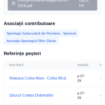
Diving-Romania-Magazine-03-
(
489.6
KB
)
2016.pdf
Asociații contributoare
Speologia Subacvatică din România - Speosub
Asociaţia Speologică Sfinx Gârda
Referințe peșteri
PEȘTERĂ
PAGINĂ
NO
p.27-
Rețeaua Coiba Mare - Coiba Mică
-
29
p.27-
Izbucul Cotețul Dobreștilor
-
29