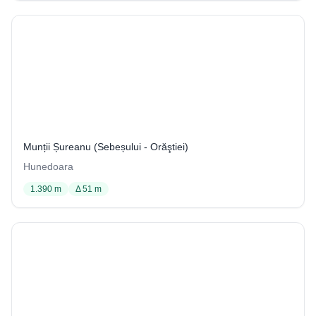
Peştera Sifonului de la Şipot
4 / 2066
Munții Șureanu (Sebeșului - Orăştiei)
Hunedoara
1.390 m
Δ 51 m
Peştera şi Izbucul Izbândiş