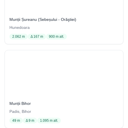
14 / 2063
Munții Șureanu (Sebeșului - Orăştiei)
Hunedoara
2.062 m
Δ 167 m
900 m alt.
Peștera Izbuc de la Coliba Ghiobului
12 / 3404
Munții Bihor
Padis, Bihor
49 m
Δ 9 m
1.095 m alt.