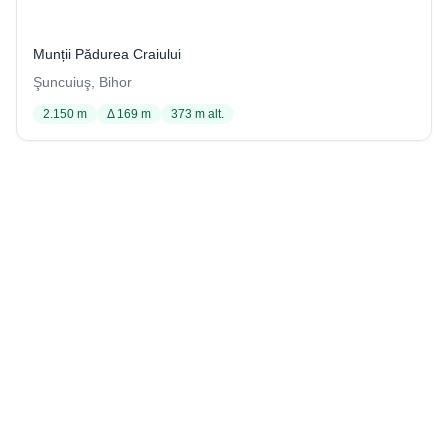
46 / 3726
Munții Pădurea Craiului
Şuncuiuş, Bihor
2.150 m
Δ 169 m
373 m alt.