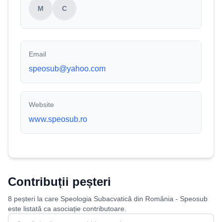
M
C
Email
speosub@yahoo.com
Website
www.speosub.ro
Contribuții peșteri
8 peșteri la care Speologia Subacvatică din România - Speosub
este listată ca asociație contributoare.
Caută peșteri