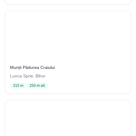
Izbucul Topliței de Vida
4 / 3707
Munții Pădurea Craiului
Lunca Sprie, Bihor
315 m
250 m alt.
Peştera din Valea Stânii