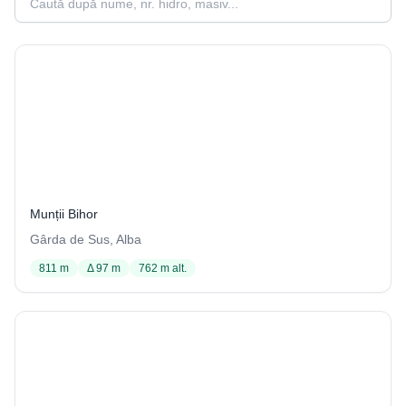
Izbucul Cotețul Dobreștilor
47 / 3407
Munții Bihor
Gârda de Sus, Alba
811 m
Δ 97 m
762 m alt.