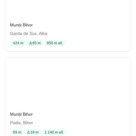
Izbucul de la Tăuz
69 / 3406
Munții Bihor
Garda de Sus, Alba
424 m
Δ 85 m
850 m alt.
Izbucul Gura Apei
3 / 3404
Munții Bihor
Padis, Bihor
69 m
Δ 18 m
1.140 m alt.