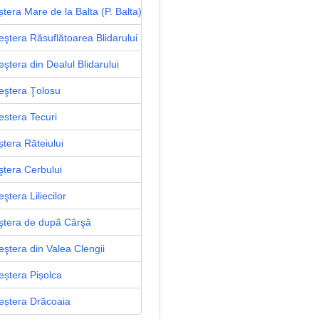
tera Mare de la Balta (P. Balta)
eştera Răsuflătoarea Blidarului
ştera din Dealul Blidarului
eştera Ţolosu
estera Tecuri
ștera Răteiului
ştera Cerbului
ştera Liliecilor
ştera de după Cârşă
eştera din Valea Clengii
eștera Pișolca
eștera Drăcoaia