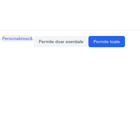
.
Personalizează
.
Permite doar esențiale
Permite toate
Pentru întrebări sau sugestii, contactează-ne
prin email (
contact@speologie.org
) sau intră
pe
slack
.
Politica de confidentialitate
Politica de cookie-uri