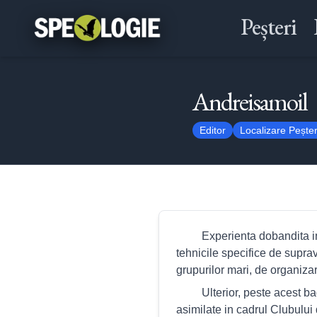
Peșteri
Andreisamoil
Editor
Localizare Peșter
Experienta dobandita in ca
tehnicile specifice de supr
grupurilor mari, de organizar
Ulterior, peste acest baga
asimilate in cadrul Clubulu