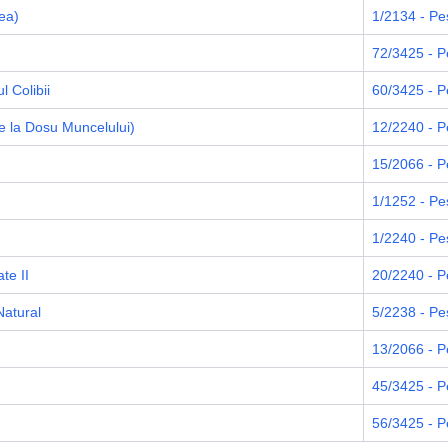
ea)
1/2134 - Peș
72/3425 - P
 Colibii
60/3425 - Pe
de la Dosu Muncelului)
12/2240 - P
15/2066 - P
1/1252 - Pe
1/2240 - Pe
te II
20/2240 - Pe
Natural
5/2238 - Pe
13/2066 - P
45/3425 - P
56/3425 - P