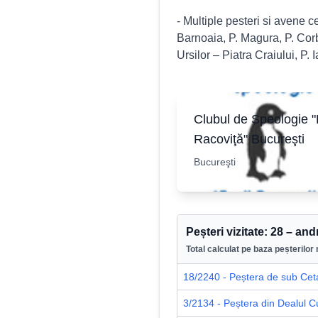
- Multiple pesteri si avene c
Barnoaia, P. Magura, P. Corb
Ursilor – Piatra Craiului, P. 
Clubul de Speologie "
Racoviţă" Bucureşti
Bucureşti
Peșteri vizitate:
28
–
and
Total calculat pe baza peșterilor 
18/2240 - Peștera de sub Ceta
3/2134 - Peștera din Dealul Cu