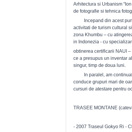
Arhitectura si Urbanism “Ion 
de fotografie si tehnica fotog
Incepand din acest punct am
activitati de turism cultural
zona Khumbu – cu atingerea 
in Indonezia - cu specializar
obtinerea certificarii NAUI
ce a presupus un inventar al
singur, timp de doua luni.
In paralel, am continuat efo
conduce grupuri mari de oam
cursuri de atestare pentru o
TRASEE MONTANE (cateva di
- 2007 Traseul Gokyo Ri -