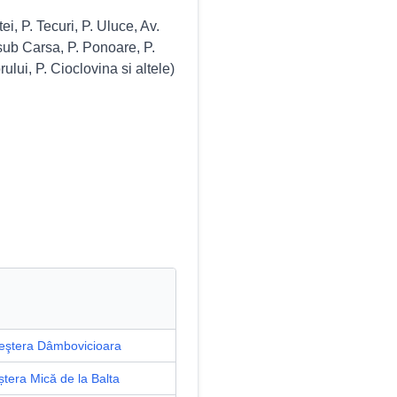
i, P. Tecuri, P. Uluce, Av.
sub Carsa, P. Ponoare, P.
ului, P. Cioclovina si altele)
eştera Dâmbovicioara
ștera Mică de la Balta