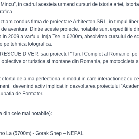
Mincu”, in cadrul acesteia urmand cursuri de istoria artei, istoria 
rafica.
 condus firma de proiectare Arhitecton SRL, in timpul liber cal
 si de aventura. Dintre aceste proiecte, notabile sunt expeditiile 
in 2009 a varfului Imja Tse la 6200m, absolvirea cursului de 
e pe tehnica fotografica,
 – RESCUE DIVER, sau proiectul “Turul Complet al Romaniei pe 
 obiectivelor turistice si montane din Romania, pe motocicleta si 
rtul de a ma perfectiona in modul in care interactionez cu cei 
eni, devenind activ implicat in dezvoltarea proiectului “Academ
cupatia de Formator.
n cele mai notabile):
 Cho La (5700m) - Gorak Shep – NEPAL