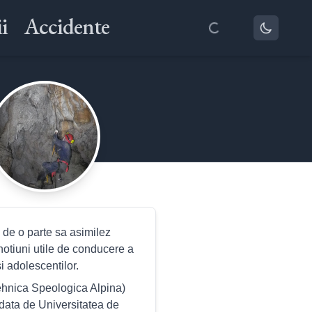
i
Accidente
de o parte sa asimilez
notiuni utile de conducere a
i adolescentilor.
ehnica Speologica Alpina)
 data de Universitatea de