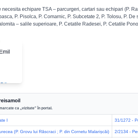
e necesita echipare TSA – parcurgeri, cartari sau echipari (P. Rate
asca, P. Pisolca, P. Comarnic, P. Subcetate 2, P. Tolosu, P. De 
Ialomita – salile superioare, P. Cetatile Radesei, P. Cetatile Ponor
Emil
reisamoil
marcate ca „vizitate" în portal.
te I
31/1272 - P
recea (P. Grovu lui Răscraci ; P. din Cornetu Malarișcăi)
2/2134 - Pe