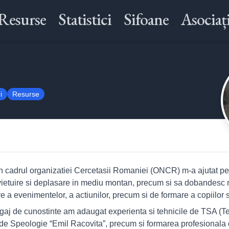
Resurse
Statistici
Sifoane
Asociați
i
Resurse
drul organizatiei Cercetasii Romaniei (ONCR) m-a ajutat pe 
avietuire si deplasare in mediu montan, precum si sa dobandesc 
e a evenimentelor, a actiunilor, precum si de formare a copiilor s
j de cunostinte am adaugat experienta si tehnicile de TSA (T
i de Speologie “Emil Racovita”, precum si formarea profesionala