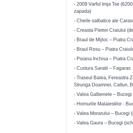
- 2009 Varful Imja Tse (620
zapada)
- Cheile salbatice ale Caras
- Creasta Pietrei Craiului (d
- Braul de Mijloc – Piatra Cr
- Braul Rosu – Piatra Craiul
- Poiana Inchisa – Piatra Cr
- Custura Saratii – Fagaras
- Traseul Balea, Fereastra 
Strunga Doamnei, Caltun, B
- Valea Galbenele – Bucegi
- Hornurile Malaiestilor - Buc
- Valea Morarului – Bucegi (m
- Valea Gaura – Bucegi (schi