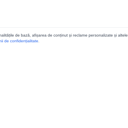
nalitățile de bază, afișarea de conținut și reclame personalizate și altele
i de confidențialitate
.
e
Comunitatea
Peşterilor din România
Lista Utilizatorilor
rografice
Suport
tice
ISER
|
FRS
gului