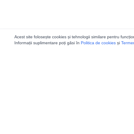
Acest site folosește cookies și tehnologii similare pentru funcțio
Informații suplimentare poți găsi în
Politica de cookies
și
Termeni
Utile
Speologi
Legislatie
Distributia 
Autorizație de acces
Bazinele Hid
Definiții și Explicații
Peşteri Turis
Calendar/Evenimente
Carta speolo
Verificare date pesteri