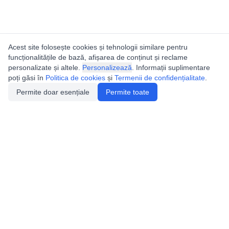
Acest site folosește cookies și tehnologii similare pentru
funcționalitățile de bază, afișarea de conținut și reclame
personalizate și altele.
Personalizează
. Informații suplimentare
poți găsi în
Politica de cookies
și
Termenii de confidențialitate
.
Permite doar esențiale
Permite toate
Catalogul peșterilor din
România