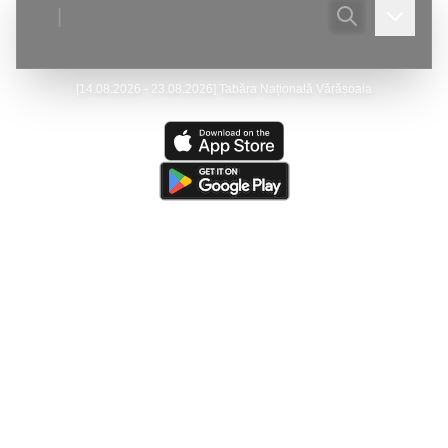
|
[
14.08.2026 - 23.08.2026
]
Tabăra Națională Vărășoaia
Ultima actualizare:
(
07/08/2026
)
Peştera Meziad
—
Victor Ursu
- Actualizare - Galeria foto.
Ultima resursă actualizată:
(
05/08/2026
)
The Caves of
Burnsville Cove
(de către
Victor Ursu
)