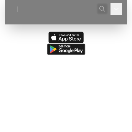
|
Ultima actualizare:
(
07/08/2026
)
Peştera Meziad
—
Victor Ursu
- Actualizare - Galeria foto.
Ultima resursă actualizată:
(
05/08/2026
)
The Caves of
Burnsville Cove
(de către
Victor Ursu
)