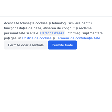
Acest site folosește cookies și tehnologii similare pentru
funcționalitățile de bază, afișarea de conținut și reclame
personalizate și altele.
Personalizează
. Informații suplimentare
poți găsi în
Politica de cookies
și
Termenii de confidențialitate
.
Permite doar esențiale
Permite toate
Catalogul peșterilor din
România