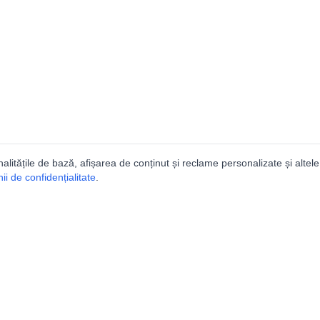
nalitățile de bază, afișarea de conținut și reclame personalizate și altele
i de confidențialitate
.
talogul peșterilor din Român