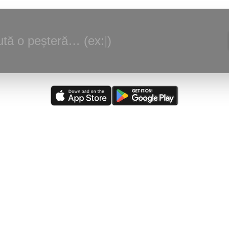
tă o peșteră… (ex:
|
)
alizare:
(
03/08/2026
)
Peștera din Valea Ponoare
—
Adaugare judet, loc
scriere.
rsă actualizată:
(
05/08/2026
)
The Caves of Burnsville Cove
(de către