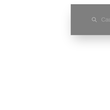
Cau
Ultima actu
corecturi de
Ultima resu