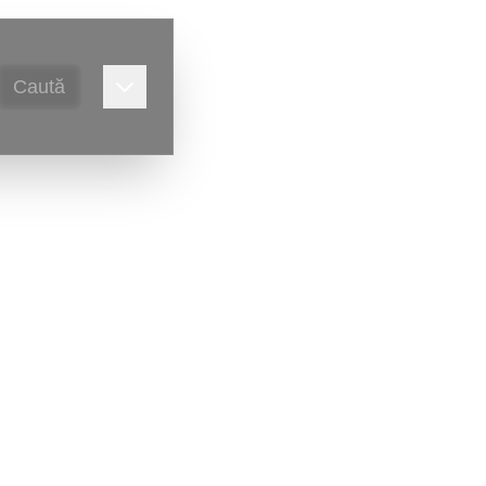
Caută
alitate,
Victor Ursu
)