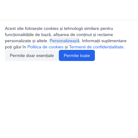
Acest site folosește cookies și tehnologii similare pentru
funcționalitățile de bază, afișarea de conținut și reclame
personalizate și altele.
Personalizează
. Informații suplimentare
poți găsi în
Politica de cookies
și
Termenii de confidențialitate
.
Permite doar esențiale
Permite toate
Catalogul peșterilor din
România