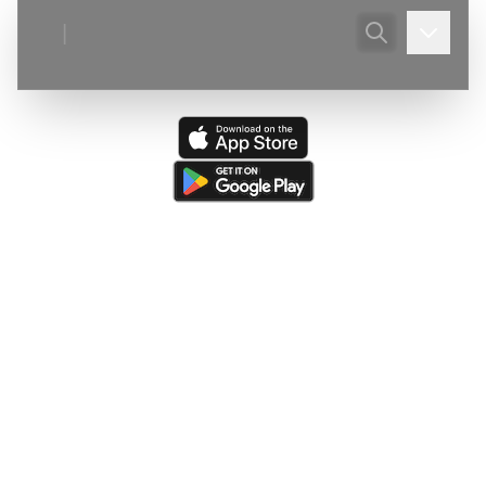
|
Ultima actualizare:
(
03/08/2026
)
Peștera din Valea Ponoare
—
Adaugare judet, localitate, corecturi descriere.
Ultima resursă actualizată:
(
05/08/2026
)
The Caves of
Burnsville Cove
(de către
Victor Ursu
)